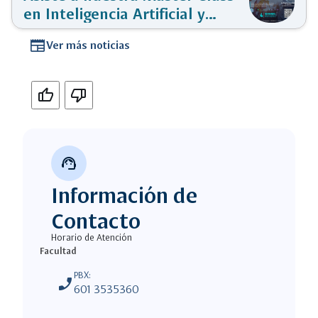
en Inteligencia Artificial y
Tecnologías 4.0
newspaper
Ver más noticias
Si
No
support_agent
Información de
Contacto
Horario de Atención
Facultad
PBX:
phone_enabled
601 3535360