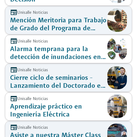
newspaper
Unisalle Noticias
Mención Meritoria para Trabajo
de Grado del Programa de
Ingeniería Eléctrica
newspaper
Unisalle Noticias
Alarma temprana para la
detección de inundaciones en
la Calera
newspaper
Unisalle Noticias
Cierre ciclo de seminarios -
Lanzamiento del Doctorado en
Ingeniería
newspaper
Unisalle Noticias
Aprendizaje práctico en
Ingeniería Eléctrica
newspaper
Unisalle Noticias
Asiste a nuestra Máster Class