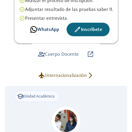
Realizar el proceso de inscripción.
Adjuntar resultado de las pruebas saber 11.
Presentar entrevista.
create
WhatsApp
Inscríbete
group_add
open_in_new
Cuerpo Docente
flight
arrow_forward_ios
Internacionalización
school
Unidad Académica