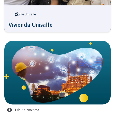
ViveUnisalle
Vivienda Unisalle
view_carousel
1 de 2 elementos