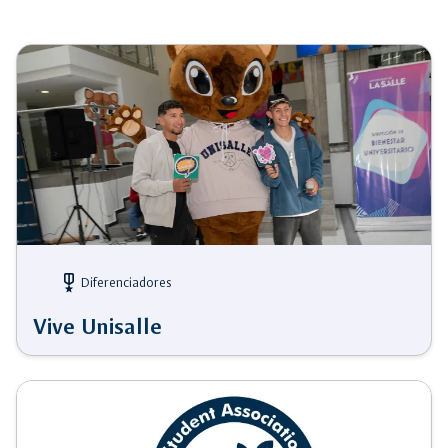
military_tech
Diferenciadores
Vive Unisalle