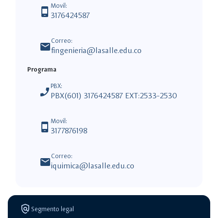
Movil:
phone_android
3176424587
Correo:
mail
fingenieria@lasalle.edu.co
Programa
PBX:
phone_enabled
PBX(601) 3176424587 EXT:2533-2530
Movil:
phone_android
3177876198
Correo:
mail
iquimica@lasalle.edu.co
policy
Segmento legal