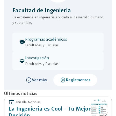
Facultad de Ingeniería
La excelencia en ingeniería aplicada al desarrollo humano
y sostenible.
Programas académicos
school
Facultades y Escuelas.
Investigación
light
Facultades y Escuelas.
info
local_police
Ver más
Reglamentos
Últimas noticias
newspaper
Unisalle Noticias
La Ingeniería es Cool - Tu Mejor
Decisión