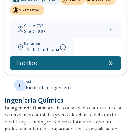
timelapse
9 Semestres
Costos COP
paid
arrow_drop_down
8.560.000
Ubicación
location_on
info
- Sede Candelaria
double_arrow
Inscríbete
Autor
F
Facultad de Ingeniería
Ingeniería Química
La Ingeniería Química
se ha consolidado como una de las
carreras más completas y versátiles dentro del ámbito
científico y tecnológico. Si deseas formarte como un
profesional altamente capacitado, con la posibilidad de