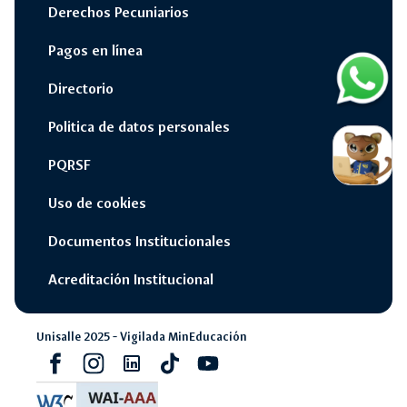
Derechos Pecuniarios
Pagos en línea
Directorio
Contac
por
Whats
Politica de datos personales
switch_access_shortcut
close
Opciones Rápidas
opcione
PQRSF
rápidas
Uso de cookies
navigate_next
Campus Unisalle Virtual
Documentos Institucionales
navigate_next
Office 365
Acreditación Institucional
navigate_next
Pagos en línea
Unisalle 2025 - Vigilada MinEducación
navigate_next
Facebook
Instagram
Linkedin
Tiktok
youtube
SIAF - Sistema Académico