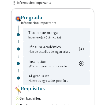
más
priority_high
Información Importante
información
Pregrado
Información importante
Título que otorga
Ingeniero(a) Químico (a)
Pénsum Académico
downloading
Plan de estudios de Ingeniería...
Inscripción
downloading
Selecciona un
cloud_download
close
¿Cómo lograr un proceso de...
Archivo para descarga
Al graduarte
Selecciona un
cloud_download
close
downloading
DIG_Ingenieria_quimica.pdf
Nuestros egresados podrán...
Archivo para descarga
Requisitos
Como_lograr_un_proceso_de_inscri
downloading
Ser bachiller.
pcion_exitoso_29.pdf