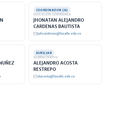
COORDINADOR (A)
EDUCACIÓN CONTINUADA
AN
JHONATAN ALEJANDRO
CARDENAS BAUTISTA
johcardenas@lasalle.edu.co
AUXILIAR
ADMINISTRATIVO
 NUÑEZ
ALEJANDRO ACOSTA
RESTREPO
o
alacosta@lasalle.edu.co