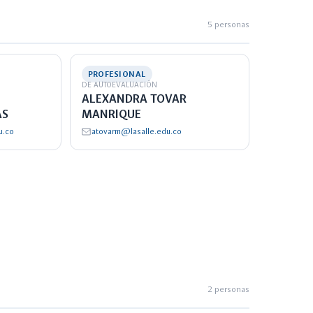
5 personas
PROFESIONAL
DE AUTOEVALUACIÓN
ALEXANDRA TOVAR
AS
MANRIQUE
u.co
atovarm@lasalle.edu.co
2 personas