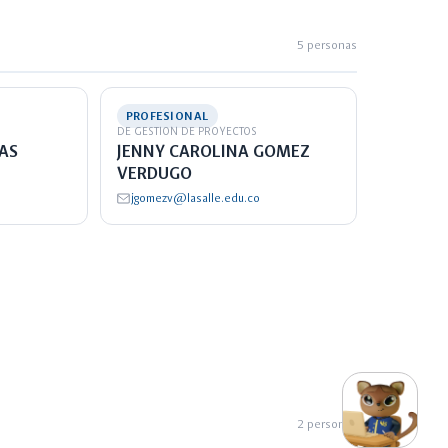
5 personas
PROFESIONAL
DE GESTION DE PROYECTOS
AS
JENNY CAROLINA GOMEZ
VERDUGO
jgomezv@lasalle.edu.co
switch_access_shortcut
close
Opciones Rápidas
opciones
2 personas
rápidas