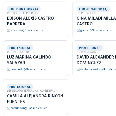
COORDINADOR (A)
COORDINADOR (A)
PROYECTOS ESPECIALES
DE PROYECTOS
EDISON ALEXIS CASTRO
GINA MILADI MILL
BARRERA
CASTRO
edcastro@lasalle.edu.co
gmillan@lasalle.edu.co
PROFESIONAL
PROFESIONAL
PORTAFOLIO ABIERTO
ADMINISTRATIVO
LUZ MARINA GALINDO
DAVID ALEXANDER
SALAZAR
DOMINGUEZ
lmgalindo@lasalle.edu.co
daalnunez@lasalle.edu.c
PROFESIONAL
DISEÑADOR EDUCACIÓN CONTINUADA
CAMILA ALEJANDRA RINCON
FUENTES
camrincon@lasalle.edu.co