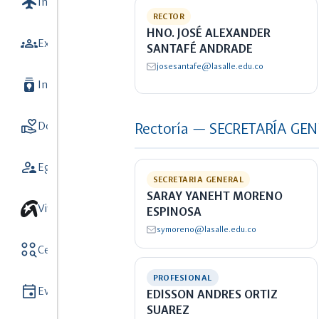
flight
Internacionalización
7
RECTOR
HNO. JOSÉ ALEXANDER
groups
Extensión y Vinculación con el medio
SANTAFÉ ANDRADE
josesantafe@lasalle.edu.co
batch_prediction
Investigación
9
volunteer_activism
Donaciones
Rectoría — SECRETARÍA GE
5
supervisor_account
Egresados
SECRETARIA GENERAL
SARAY YANEHT MORENO
Vive unisalle
ESPINOSA
symoreno@lasalle.edu.co
action_key
Centros y Observatorios
8
PROFESIONAL
event
Eventos
EDISSON ANDRES ORTIZ
SUAREZ