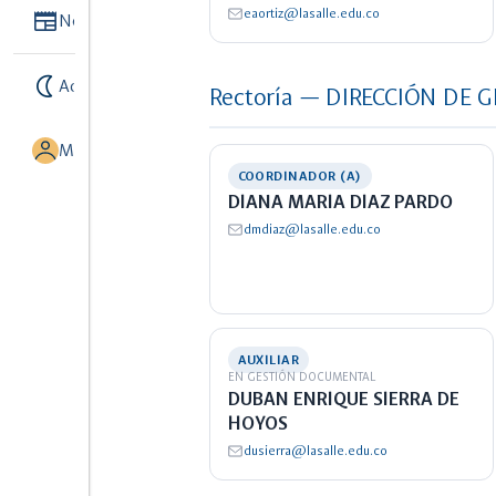
Newspaper
eaortiz@lasalle.edu.co
Noticias
nightlight
Activar modo noche
Rectoría — DIRECCIÓN DE
MI UNISALLE
COORDINADOR (A)
DIANA MARIA DIAZ PARDO
dmdiaz@lasalle.edu.co
AUXILIAR
EN GESTIÓN DOCUMENTAL
DUBAN ENRIQUE SIERRA DE
HOYOS
dusierra@lasalle.edu.co