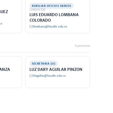
AUXILIAR OFICIOS VARIOS
CONDUCTOR
GUEZ
LUIS EDUARDO LOMBANA
COLORADO
co
llombana@lasalle.edu.co
6 personas
SECRETARIA (O)
RANZA
LUZ DARY AGUILAR PINZON
ldaguilar@lasalle.edu.co