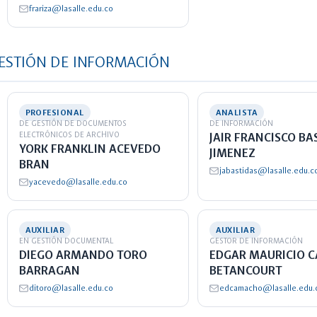
frariza@lasalle.edu.co
 GESTIÓN DE INFORMACIÓN
PROFESIONAL
ANALISTA
DE GESTIÓN DE DOCUMENTOS
DE INFORMACIÓN
ELECTRÓNICOS DE ARCHIVO
JAIR FRANCISCO BA
YORK FRANKLIN ACEVEDO
JIMENEZ
BRAN
jabastidas@lasalle.edu.c
yacevedo@lasalle.edu.co
AUXILIAR
AUXILIAR
EN GESTIÓN DOCUMENTAL
GESTOR DE INFORMACIÓN
DIEGO ARMANDO TORO
EDGAR MAURICIO 
BARRAGAN
BETANCOURT
ditoro@lasalle.edu.co
edcamacho@lasalle.edu.