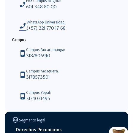
PBX Campus Bogotá:
phone_enabled
601 348 80 00
WhatsApp Universidad:
phone_enabled
(+57) 321 770 17 68
Campus
Campus Bucaramanga:
phone_android
3187806910
Campus Mosquera:
phone_android
3178573501
Campus Yopal:
phone_android
3174031495
policy
Segmento legal
switch_access_shortcut
close
Derechos Pecuniarios
Opciones Rápidas