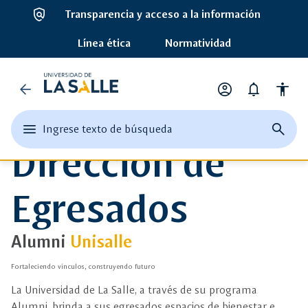
policy
Transparencia y acceso a la información
Línea ética
Normatividad
Universidad
arrow_back
account_circle
notifications
accessibility
de
Opciones
de
edit
menu
close
search
Ingrese texto de búsqueda
la
perfil
Ingrese
Dirección de
abrir
cerrar
página
texto
el
buscad
de
Salle
o
menu
busque
una
principal
Egresados
palabra
clave
Alumni
Unisalle
Fortaleciendo vínculos, construyendo futuro
La Universidad de La Salle, a través de su programa
Alumni, brinda a sus egresados espacios de bienestar e