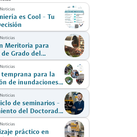
 Noticias
niería es Cool - Tu
ecisión
 Noticias
 Meritoria para
 de Grado del
a de Ingeniería
 Noticias
ca
 temprana para la
ón de inundaciones
alera
 Noticias
ciclo de seminarios -
iento del Doctorado
niería
 Noticias
zaje práctico en