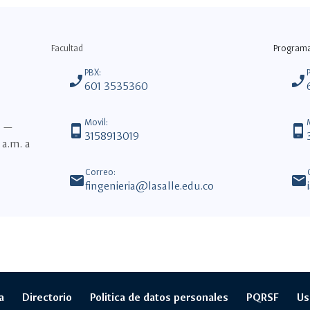
Facultad
Program
PBX:
phone_enabled
phone_enabled
601 3535360
Movil:
6 —
phone_android
phone_android
3158913019
 a.m. a
Correo:
mail
mail
fingenieria@lasalle.edu.co
a
Directorio
Politica de datos personales
PQRSF
Us