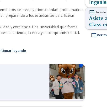
Ingenie
semilleros de investigación abordan problemáticas
newspaper
Unisalle
nar, preparando a los estudiantes para liderar
Asiste 
Class e
bilidad y excelencia. Una universidad que forma
Artific
esde la ciencia, la ética y el compromiso social.
newspaper
Ver m
ntinuar leyendo