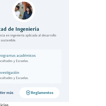
tad de Ingeniería
cia en ingeniería aplicada al desarrollo
sostenible.
rogramas académicos
acultades y Escuelas.
nvestigación
acultades y Escuelas.
local_police
Ver más
Reglamentos
icias