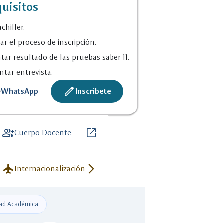
uisitos
omo_lograr_un_proceso_de_inscri
chiller.
cion_exitoso_21.pdf
zar el proceso de inscripción.
tar resultado de las pruebas saber 11.
ntar entrevista.
create
WhatsApp
Inscríbete
group_add
open_in_new
Cuerpo Docente
flight
arrow_forward_ios
Internacionalización
ad Académica