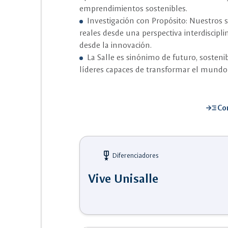
emprendimientos sostenibles.
Investigación con Propósito: Nuestros 
reales desde una perspectiva interdiscipli
desde la innovación.
La Salle es sinónimo de futuro, sosteni
líderes capaces de transformar el mundo d
read_more
Co
military_tech
Diferenciadores
Vive Unisalle