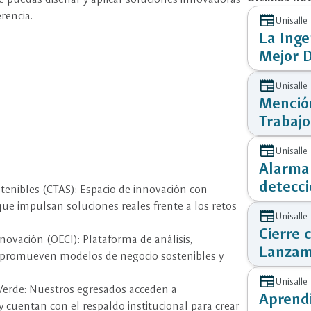
rencia.
newspaper
Unisalle
La Inge
Mejor D
newspaper
Unisalle
Mención
Trabajo
Program
newspaper
Unisalle
Eléctri
Alarma
detecci
tenibles (CTAS): Espacio de innovación con
en la C
 que impulsan soluciones reales frente a los retos
newspaper
Unisalle
Cierre 
ovación (OECI): Plataforma de análisis,
Lanzam
e promueven modelos de negocio sostenibles y
en Inge
newspaper
Unisalle
Verde: Nuestros egresados acceden a
Aprendi
 cuentan con el respaldo institucional para crear