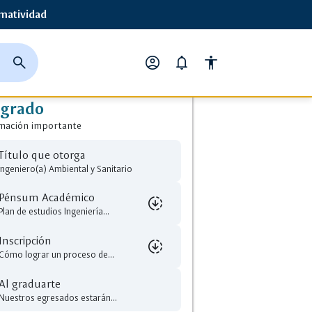
matividad
close
search
account_circle
notifications
accessibility
ción Importante
cerrar
página
Opciones
buscador
de
de
egrado
busqueda
perfil
mación importante
Título que otorga
Ingeniero(a) Ambiental y Sanitario
Pénsum Académico
downloading
Plan de estudios Ingeniería...
Inscripción
downloading
lecciona un
close
Cómo lograr un proceso de...
rchivo para descarga
Al graduarte
lecciona un
close
IG_Ingenieria_ambiental_sanitaria
Nuestros egresados estarán...
rchivo para descarga
pdf