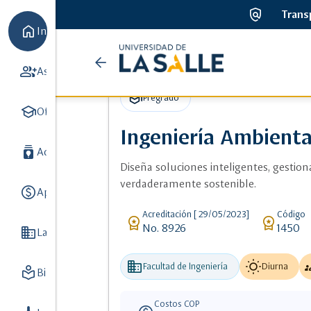
policy
Trans
home
Inicio
Universidad
arrow_back
ads_click
Detalle de Ingeniería Ambiental y Sanitaria
group_add
Aspirantes
7
de
school
Pregrado
school
la
Oferta académica
8
Ingeniería Ambienta
Salle
batch_prediction
Admisiones y Registro
3
Diseña soluciones inteligentes, gestion
verdaderamente sostenible.
paid
Apoyo Financiero
3
Acreditación [ 29/05/2023]
Código
workspace_premium
workspace_premium
No. 8926
1450
Domain
La Universidad
8
business
wb_sunny
gr
Facultad de Ingeniería
Diurna
local_library
Biblioteca
5
Costos COP