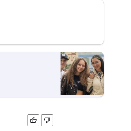
Si
No