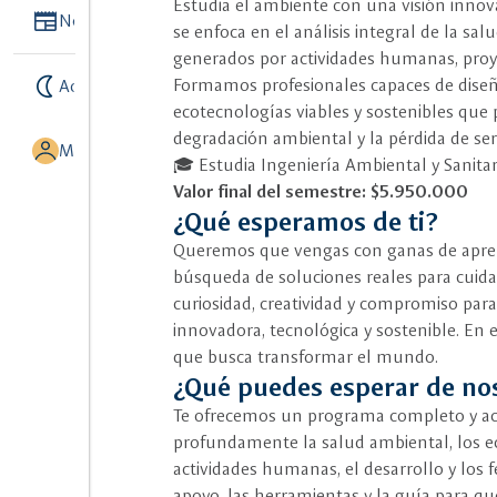
Estudia el ambiente con una visión innov
Newspaper
Noticias
se enfoca en el análisis integral de la sa
generados por actividades humanas, proy
nightlight
Formamos profesionales capaces de diseña
Activar modo noche
ecotecnologías viables y sostenibles que 
degradación ambiental y la pérdida de se
MI UNISALLE
🎓 Estudia Ingeniería Ambiental y Sanita
Valor final del semestre: $5.950.000
¿Qué esperamos de ti?
Queremos que vengas con ganas de aprende
búsqueda de soluciones reales para cuid
curiosidad, creatividad y compromiso para
innovadora, tecnológica y sostenible. En
que busca transformar el mundo.
¿Qué puedes esperar de no
Te ofrecemos un programa completo y act
profundamente la salud ambiental, los e
actividades humanas, el desarrollo y los
apoyo, las herramientas y la guía para qu