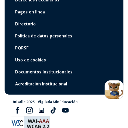
Pagos en línea
Directorio
Politica de datos personales
PQRSF
Uso de cookies
Documentos Institucionales
switch_access_shortcut
close
Opciones Rápidas
Acreditación Institucional
opcione
rápidas
Unisalle 2025 - Vigilada MinEducación
navigate_next
Campus Unisalle Virtual
Facebook
Instagram
Linkedin
Tiktok
youtube
navigate_next
Office 365