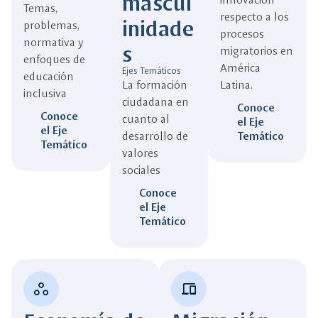
mascul
Temas,
respecto a los
inidade
problemas,
procesos
normativa y
s
migratorios en
enfoques de
América
Ejes Temáticos
educación
La formación
Latina.
inclusiva
ciudadana en
Conoce
Conoce
cuanto al
el Eje
el Eje
desarrollo de
Temático
Temático
valores
sociales
Conoce
el Eje
Temático
workspaces
devices