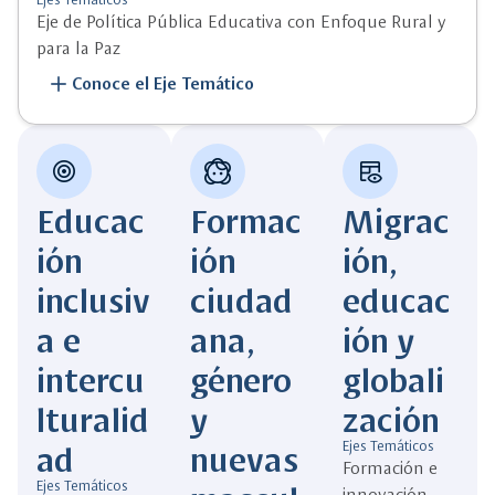
Eje de Política Pública Educativa con Enfoque Rural y
para la Paz
add
Conoce el Eje Temático
target
face_2
table_eye
Educac
Formac
Migrac
ión
ión
ión,
inclusiv
ciudad
educac
a e
ana,
ión y
intercu
género
globali
lturalid
y
zación
ad
nuevas
Ejes Temáticos
Formación e
Ejes Temáticos
innovación