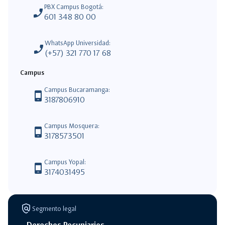
PBX Campus Bogotá:
phone_enabled
601 348 80 00
WhatsApp Universidad:
phone_enabled
(+57) 321 770 17 68
Campus
Campus Bucaramanga:
phone_android
3187806910
Campus Mosquera:
phone_android
3178573501
Campus Yopal:
phone_android
3174031495
policy
Segmento legal
Derechos Pecuniarios