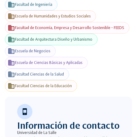
business
Facultad de Ingeniería
business
Escuela de Humanidades y Estudios Sociales
business
Facultad de Economía, Empresa y Desarrollo Sostenible - FEEDS
business
Facultad de Arquitectura Diseño y Urbanismo
business
Escuela de Negocios
business
Escuela de Ciencias Básicas y Aplicadas
business
Facultad Ciencias de la Salud
business
Facultad Ciencias de la Educación
phone_android
Información de contacto
Universidad de La Salle