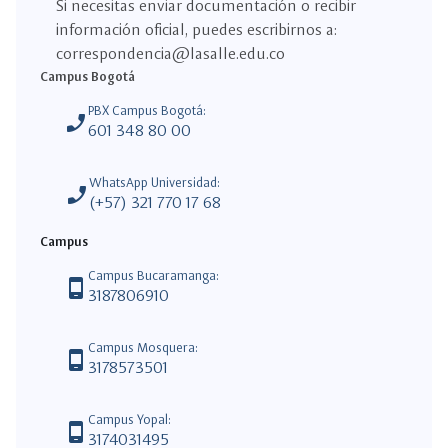
Si necesitas enviar documentación o recibir
información oficial, puedes escribirnos a:
correspondencia@lasalle.edu.co
Campus Bogotá
PBX Campus Bogotá:
phone_enabled
601 348 80 00
WhatsApp Universidad:
phone_enabled
(+57) 321 770 17 68
Campus
Campus Bucaramanga:
phone_android
3187806910
Campus Mosquera:
phone_android
3178573501
Campus Yopal:
phone_android
3174031495