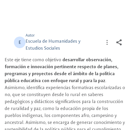
Autor
Escuela de Humanidades y
more_vert
share
E
Estudios Sociales
close
close
Compartir
Seleccione un filtro
Este eje tiene como objetivo
desarrollar observación,
formación e innovación pertinente respecto de planes,
programas y proyectos desde el ámbito de la política
description
Descripción
pública educativa con enfoque rural y para la paz
.
Asimismo, identifica experiencias formativas escolarizadas o
view_carousel
Multimedia
no, que se constituyen desde lo rural en saberes
pedagógicos y didácticos significativos para la construcción
de ruralidad y paz, como la educación propia de los
pueblos indígenas, los componentes afro, campesino y
ancestral. Asimismo, se encarga de generar conocimiento y
sostenibilidad de la política pública para el cumplimiento