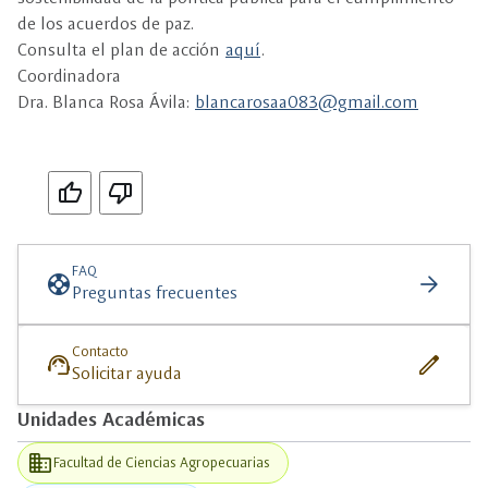
de los acuerdos de paz.
Consulta el plan de acción
aquí
.
Coordinadora
Dra. Blanca Rosa Ávila:
blancarosaa083@gmail.com
Si
No
FAQ
support
arrow_forward
Preguntas frecuentes
Contacto
support_agent
edit
Solicitar ayuda
Unidades Académicas
business
Facultad de Ciencias Agropecuarias