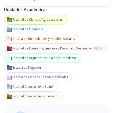
Unidades Académicas
business
Facultad de Ciencias Agropecuarias
business
Facultad de Ingeniería
business
Escuela de Humanidades y Estudios Sociales
business
Facultad de Economía, Empresa y Desarrollo Sostenible - FEEDS
business
Facultad de Arquitectura Diseño y Urbanismo
business
Escuela de Negocios
business
Escuela de Ciencias Básicas y Aplicadas
business
Facultad Ciencias de la Salud
business
Facultad Ciencias de la Educación