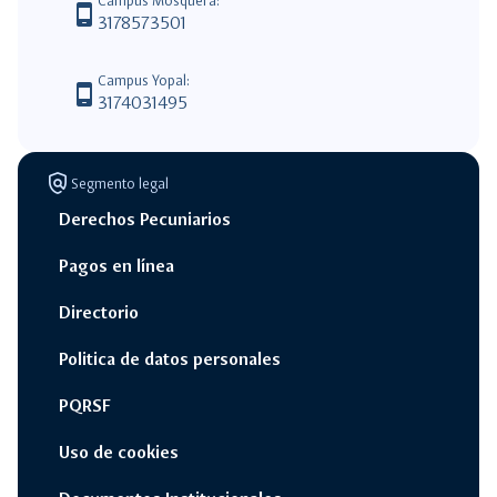
Campus Mosquera:
phone_android
3178573501
Campus Yopal:
phone_android
3174031495
policy
Segmento legal
Derechos Pecuniarios
Pagos en línea
Directorio
Politica de datos personales
PQRSF
Uso de cookies