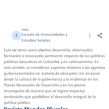
Autor
Escuela de Humanidades y
more_vert
share
E
Estudios Sociales
close
close
Compartir
Seleccione un filtro
Este eje tiene como objetivo desarrollar observación,
formación e innovación pertinente respecto de las políticas
públicas educativas en Colombia y en Latinoamérica. En
description
Descripción
este sentido, se consideran aspectos relativos a las agendas
gubernamentales en materia de educación, los alcances
view_carousel
Multimedia
desde la cultura de la gobernanza y la incidencia en los
Planes Nacionales de Desarrollo y en los planes
municipales de manera que se logren impactos
territoriales que posibiliten el desarrollo integral de la
política pública.