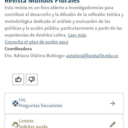
Revista Mundos Plurales
Esta revista es un foro abierto a investigadores/as para
contribuir al desarrollo y la difusión de la reflexión teórica y
metodológica dedicada al análisis y evaluación de las
políticas y la acción pública, particularmente a partir de las
experiencias de América Latina.
Leer más
Consulta el plan de acción aquí
Coordinadora
Dra. Adriana Otálora Buitrago:
aotalora@unisalle.edu.co
Si
No
FAQ
support
arrow_forward
Preguntas frecuentes
Contacto
support_agent
edit
Solicitar ayuda