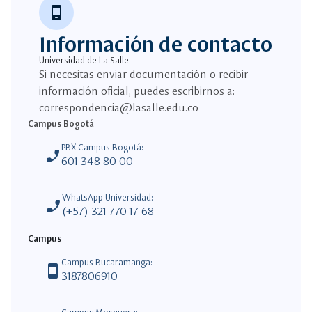
phone_android
Información de contacto
Universidad de La Salle
Si necesitas enviar documentación o recibir
información oficial, puedes escribirnos a:
correspondencia@lasalle.edu.co
Campus Bogotá
PBX Campus Bogotá:
phone_enabled
601 348 80 00
WhatsApp Universidad:
phone_enabled
(+57) 321 770 17 68
Campus
Campus Bucaramanga:
phone_android
3187806910