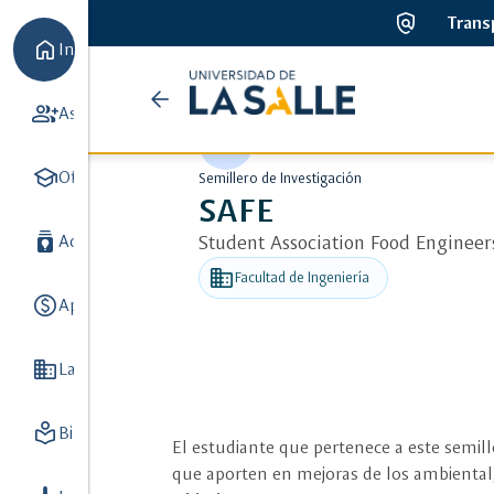
policy
Trans
home
Inicio
Universidad
arrow_back
ads_click
Detalle de SAFE
group_add
Aspirantes
7
de
auto_awesome
school
la
Oferta académica
8
Semillero de Investigación
SAFE
Salle
batch_prediction
Admisiones y Registro
Student Association Food Engineer
3
business
Facultad de Ingeniería
paid
Apoyo Financiero
3
Domain
La Universidad
8
local_library
Biblioteca
5
El estudiante que pertenece a este semil
que aporten en mejoras de los ambiental,