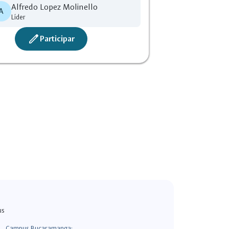
Alfredo Lopez Molinello
A
Líder
create
Participar
us
Campus Bucaramanga: