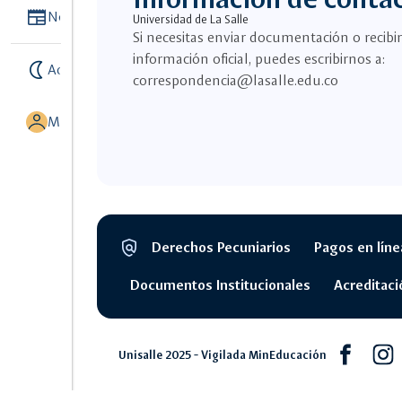
Newspaper
Noticias
Universidad de La Salle
Si necesitas enviar documentación o recibir
información oficial, puedes escribirnos a:
nightlight
Activar modo noche
correspondencia@lasalle.edu.co
MI UNISALLE
policy
Derechos Pecuniarios
Pagos en líne
Segmento
legal
Documentos Institucionales
Acreditaci
Facebook
Inst
Unisalle 2025 - Vigilada MinEducación