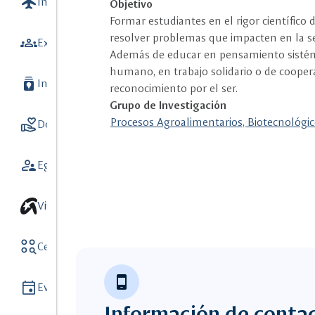
flight
Internacionalización
7
Objetivo
Formar estudiantes en el rigor científico d
resolver problemas que impacten en la seg
groups
Extensión y Vinculación con el medio
Además de educar en pensamiento sistémic
humano, en trabajo solidario o de coope
batch_prediction
Investigación
9
reconocimiento por el ser.
Grupo de Investigación
volunteer_activism
Procesos Agroalimentarios, Biotecnológi
Donaciones
5
supervisor_account
Egresados
Vive unisalle
action_key
Centros y Observatorios
8
phone_android
event
Eventos
Información de conta