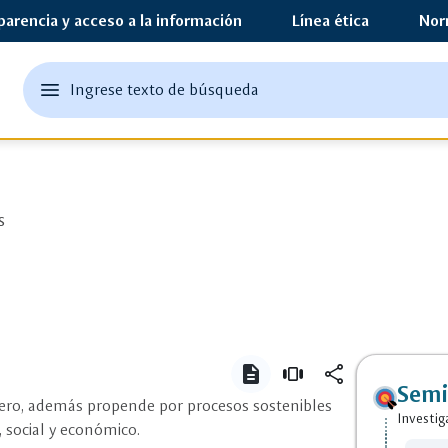
parencia y acceso a la información
Línea ética
Nor
edit
menu
Ingrese texto de búsqueda
Ingrese
abrir
texto
el
Logo semillero de Investigación S
o
menu
principal
una
palabra
s
clave
description
view_carousel
share
Semi
lero, además propende por procesos sostenibles
Investig
close
Compartir
 social y económico.