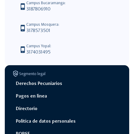
Campus Bucaramanga:
phone_android
3187806910
Campus Mosquera:
phone_android
3178573501
Campus Yopal:
phone_android
3174031495
policy
Segmento legal
Derechos Pecuniarios
Pagos en línea
Directorio
Politica de datos personales
PQRSF