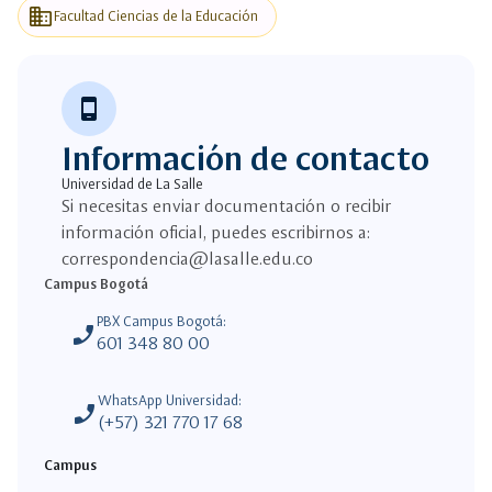
business
Facultad Ciencias de la Educación
phone_android
Información de contacto
Universidad de La Salle
Si necesitas enviar documentación o recibir
información oficial, puedes escribirnos a:
correspondencia@lasalle.edu.co
Campus Bogotá
PBX Campus Bogotá:
phone_enabled
601 348 80 00
WhatsApp Universidad:
phone_enabled
(+57) 321 770 17 68
Campus