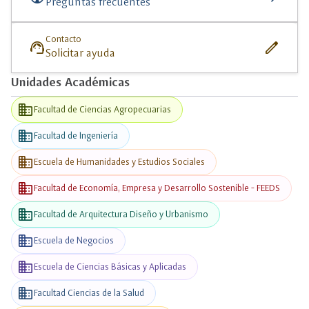
Preguntas frecuentes
Contacto
support_agent
edit
Solicitar ayuda
Unidades Académicas
business
Facultad de Ciencias Agropecuarias
business
Facultad de Ingeniería
business
Escuela de Humanidades y Estudios Sociales
business
Facultad de Economía, Empresa y Desarrollo Sostenible - FEEDS
business
Facultad de Arquitectura Diseño y Urbanismo
business
Escuela de Negocios
business
Escuela de Ciencias Básicas y Aplicadas
business
Facultad Ciencias de la Salud