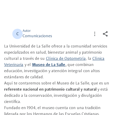
Autor
more_vert
share
C
Comunicaciones
La Universidad de La Salle ofrece a la comunidad servicios
close
close
Compartir
Seleccione un filtro
especializados en salud, bienestar animal y patrimonio
cultural a través de su
Clínica de Optometría
, la
Clínica
description
Veterinaria
y el
Museo de La Salle
Descripción
,
que combinan
educación, investigación y atención integral con altos
estándares de calidad.
view_carousel
Multimedia
Aquí te contaremos sobre el Museo de La Salle, que es un
referente nacional en patrimonio cultural y natural
y está
dedicado a la conservación, investigación y divulgación
científica.
Fundado en 1904, el museo cuenta con una tradición
liderada por los Hermanos de las Escuelas Cristianas,