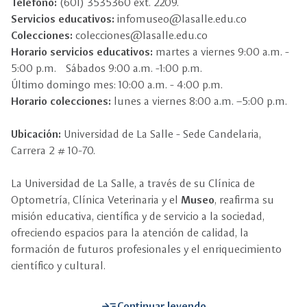
Teléfono:
(601) 3535360 ext. 2209.
Servicios educativos:
infomuseo@lasalle.edu.co
Colecciones:
colecciones@lasalle.edu.co
Horario servicios educativos:
martes a viernes 9:00 a.m. -
5:00 p.m. Sábados 9:00 a.m. -1:00 p.m.
Último domingo mes: 10:00 a.m. - 4:00 p.m.
Horario colecciones:
lunes a viernes 8:00 a.m. –5:00 p.m.
Ubicación:
Universidad de La Salle - Sede Candelaria,
Carrera 2 # 10-70.
La Universidad de La Salle, a través de su Clínica de
Optometría, Clínica Veterinaria y el
Museo
, reafirma su
misión educativa, científica y de servicio a la sociedad,
ofreciendo espacios para la atención de calidad, la
formación de futuros profesionales y el enriquecimiento
científico y cultural.
read_more
Continuar leyendo