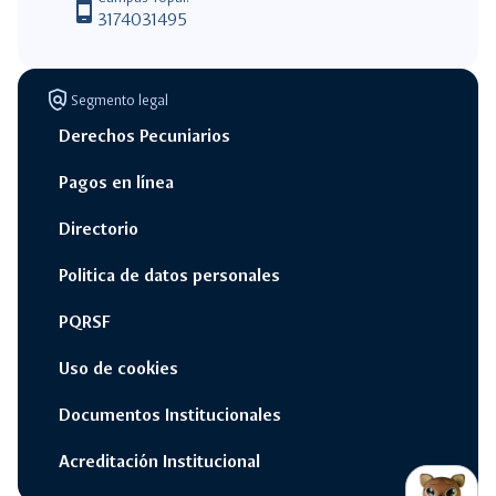
phone_android
3174031495
policy
Segmento legal
Derechos Pecuniarios
Pagos en línea
Directorio
Politica de datos personales
PQRSF
Uso de cookies
Documentos Institucionales
Acreditación Institucional
switch_access_shortcut
close
Opciones Rápidas