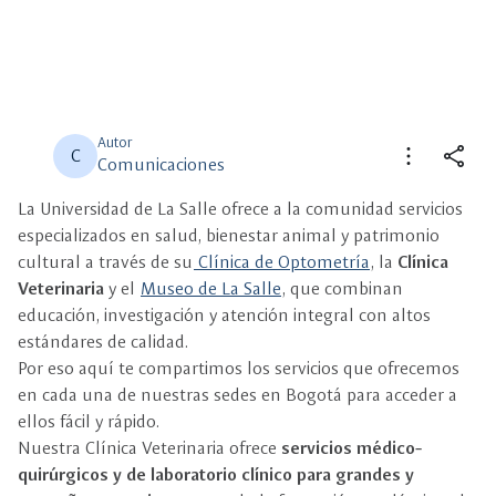
Autor
more_vert
share
C
Comunicaciones
La Universidad de La Salle ofrece a la comunidad servicios
close
close
Compartir
Seleccione un filtro
especializados en salud, bienestar animal y patrimonio
cultural a través de su
Clínica de Optometría
, la
Clínica
description
Veterinaria
y el
Museo de La Salle
Descripción
, que combinan
educación, investigación y atención integral con altos
estándares de calidad.
view_carousel
Multimedia
Por eso aquí te compartimos los servicios que ofrecemos
en cada una de nuestras sedes en Bogotá para acceder a
ellos fácil y rápido.
Nuestra Clínica Veterinaria ofrece
servicios médico-
quirúrgicos y de laboratorio clínico para grandes y