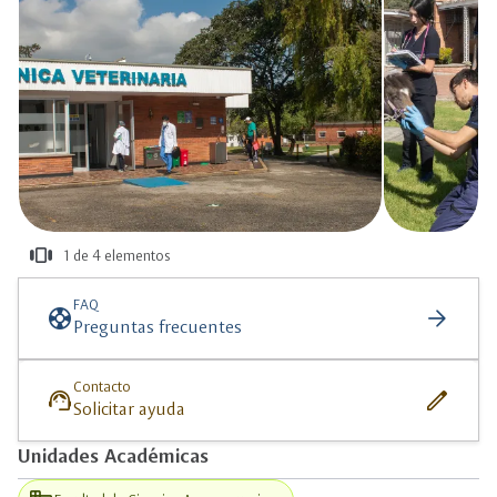
view_carousel
1 de 4 elementos
más
información
FAQ
support
arrow_forward
Preguntas frecuentes
Contacto
support_agent
edit
Solicitar ayuda
Unidades Académicas