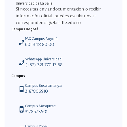
Universidad de La Salle
Si necesitas enviar documentación o recibir
información oficial, puedes escribirnos a:
correspondencia@lasalle.edu.co
Campus Bogotá
PBX Campus Bogotá:
phone_enabled
601 348 80 00
WhatsApp Universidad:
phone_enabled
(+57) 321 770 17 68
Campus
Campus Bucaramanga:
phone_android
3187806910
Campus Mosquera:
phone_android
3178573501
Campus Yopal: