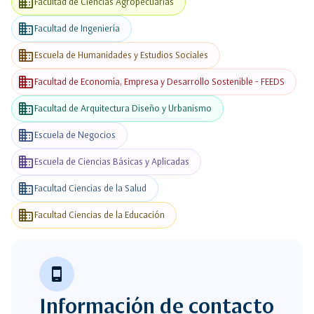
business
Facultad de Ciencias Agropecuarias
business
Facultad de Ingeniería
business
Escuela de Humanidades y Estudios Sociales
business
Facultad de Economía, Empresa y Desarrollo Sostenible - FEEDS
business
Facultad de Arquitectura Diseño y Urbanismo
business
Escuela de Negocios
business
Escuela de Ciencias Básicas y Aplicadas
business
Facultad Ciencias de la Salud
business
Facultad Ciencias de la Educación
phone_android
Información de contacto