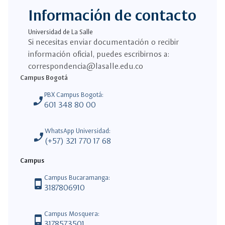
Información de contacto
Universidad de La Salle
Si necesitas enviar documentación o recibir
información oficial, puedes escribirnos a:
correspondencia@lasalle.edu.co
Campus Bogotá
PBX Campus Bogotá:
phone_enabled
601 348 80 00
WhatsApp Universidad:
phone_enabled
(+57) 321 770 17 68
Campus
Campus Bucaramanga:
phone_android
3187806910
Campus Mosquera:
phone_android
3178573501