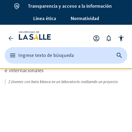
policy
Transparencia y acceso a la información
connect_without_contact
Línea ética
Normatividad
Investigación
Universidad
Convocatorias para
arrow_back
account_circle
notifications
accessibility
de
Opciones
Financiación de Proyectos
de
edit
menu
close
search
Ingrese texto de búsqueda
la
perfil
Ingrese
abrir
cerrar
página
Información de las convocatorias internas, nacionales
texto
el
buscad
de
Salle
e internacionales
o
menu
busque
una
principal
2 Jóvenes con bata blanca en un laboratorio realizando un proyecto
palabra
clave