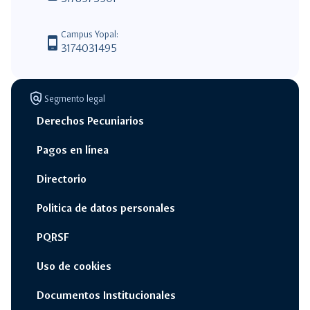
Campus Yopal:
phone_android
3174031495
policy
Segmento legal
Derechos Pecuniarios
Pagos en línea
Directorio
Politica de datos personales
PQRSF
Uso de cookies
Documentos Institucionales