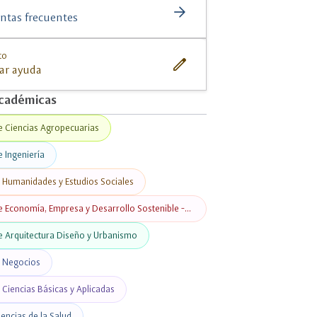
close
ompartir
arrow_forward
ntas frecuentes
to
edit
tar ayuda
cadémicas
e Ciencias Agropecuarias
e Ingeniería
e Humanidades y Estudios Sociales
e Economía, Empresa y Desarrollo Sostenible -
e Arquitectura Diseño y Urbanismo
e Negocios
 Ciencias Básicas y Aplicadas
iencias de la Salud