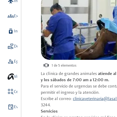
flight
Internacionalización
7
groups
Extensión y Vinculación con el medio
batch_prediction
Investigación
9
volunteer_activism
Donaciones
5
supervisor_account
Egresados
view_carousel
1 de 5 elementos
más
La clínica de grandes animales
atiende a
información
Vive unisalle
y los sábados de 7:00 am a 12:00 m.
Para el servicio de urgencias se debe conta
action_key
Centros y Observatorios
8
permitir el ingreso y la atención.
Escribe al correo:
clinicaveterinaria@lasal
3244.
event
Eventos
Servicios