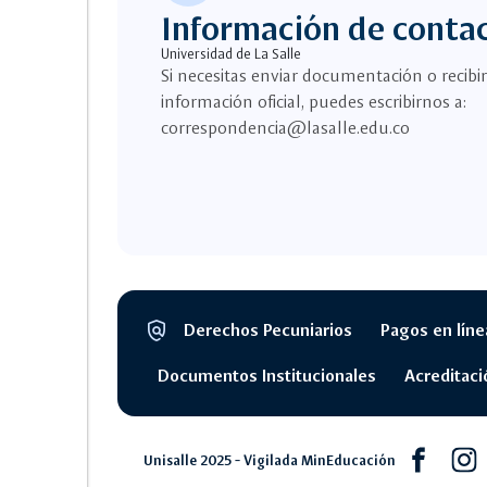
Información de conta
Universidad de La Salle
Si necesitas enviar documentación o recibir
información oficial, puedes escribirnos a:
correspondencia@lasalle.edu.co
policy
Derechos Pecuniarios
Pagos en líne
Segmento
legal
Documentos Institucionales
Acreditaci
Facebook
Inst
Unisalle 2025 - Vigilada MinEducación