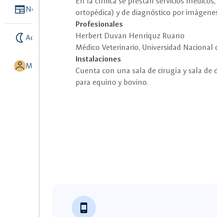
En la clínica se prestan servicios médicos,
Newspaper
Noticias
ortopédica) y de diagnóstico por imágenes
Profesionales
nightlight
Herbert Duvan Henriquz Ruano
Activar modo noche
Médico Veterinario, Universidad Nacional
Instalaciones
MI UNISALLE
Cuenta con una sala de cirugía y sala de d
para equino y bovino.
phone_android