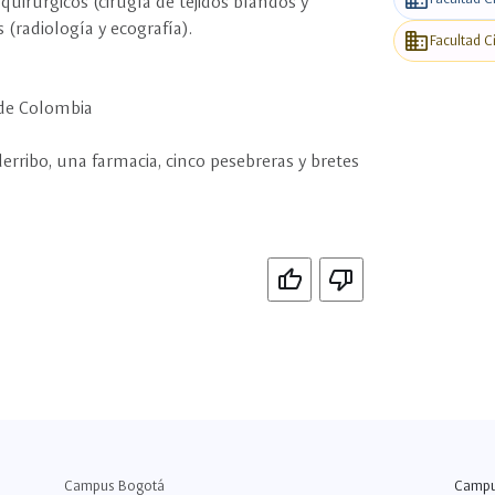
 quirúrgicos (cirugía de tejidos blandos y
 (radiología y ecografía).
business
Facultad C
 de Colombia
erribo, una farmacia, cinco pesebreras y bretes
Si
No
Campus Bogotá
Camp