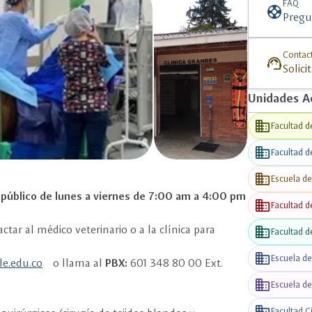
C
FAQ
support
Pregu
Contac
support_agent
Solici
Unidades A
business
Facultad d
business
Facultad d
business
Escuela d
l público de lunes a viernes de 7:00 am a 4:00 pm
business
Facultad d
FEEDS
business
ctar al médico veterinario o a la clínica para
Facultad d
business
Escuela d
le.edu.co
o llama al
PBX:
601 348 80 00 Ext.
business
Escuela de
business
Facultad C