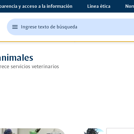
parencia y acceso a la información
Línea ética
Nor
edit
menu
Ingrese texto de búsqueda
Ingrese
abrir
texto
el
Clínica de grandes animales
o
menu
principal
una
animales
palabra
ece servicios veterinarios
clave