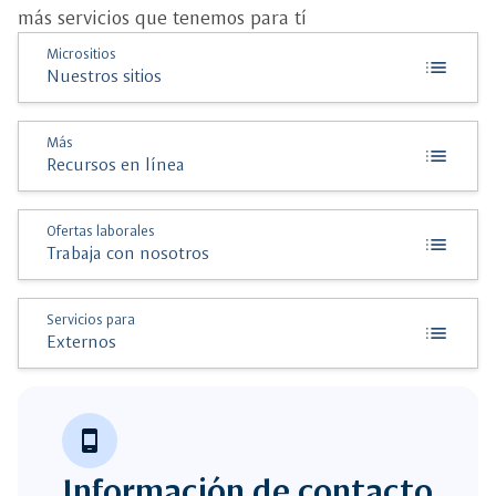
más servicios que tenemos para tí
Micrositios
list
Nuestros sitios
Más
list
Recursos en línea
Ofertas laborales
list
Trabaja con nosotros
Servicios para
list
Externos
phone_android
Información de contacto