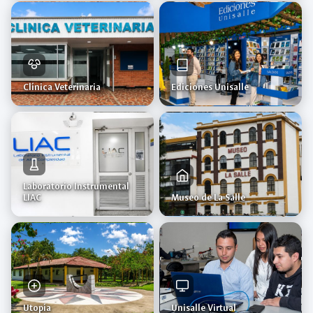
Clínica Veterinaria
Ediciones Unisalle
Laboratorio Instrumental
LIAC
Museo de La Salle
Utopía
Unisalle Virtual