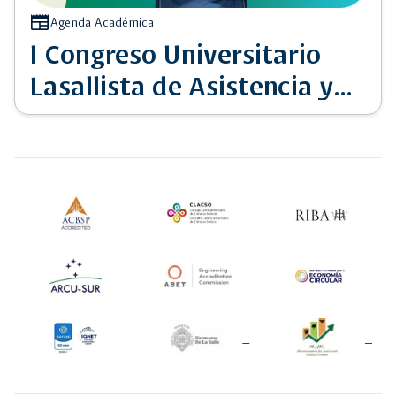
newspaper
Agenda Académica
I Congreso Universitario
Lasallista de Asistencia y
Enfermería Veterinaria