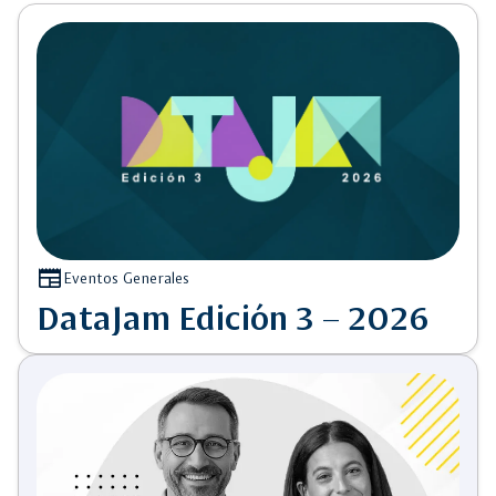
newspaper
Eventos Generales
DataJam Edición 3 – 2026