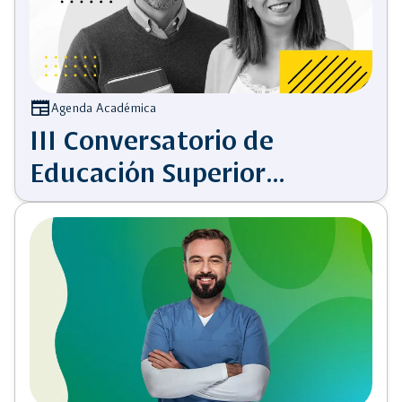
newspaper
Agenda Académica
III Conversatorio de
Educación Superior
Inclusiva y Diversa:
docencia que deja huella