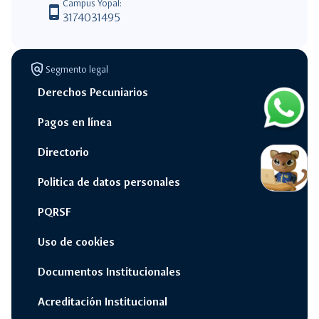
Campus Yopal:
phone_android
3174031495
policy
Segmento legal
Derechos Pecuniarios
Contac
Pagos en línea
por
Whats
switch_access_shortcut
close
Opciones Rápidas
Directorio
opcione
Politica de datos personales
rápidas
navigate_next
Campus Unisalle Virtual
PQRSF
Uso de cookies
navigate_next
Office 365
Documentos Institucionales
navigate_next
Pagos en línea
Acreditación Institucional