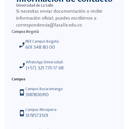
Universidad de La Salle
Si necesitas enviar documentación o recibir
información oficial, puedes escribirnos a:
correspondencia@lasalle.edu.co
Campus Bogotá
PBX Campus Bogotá:
phone_enabled
601 348 80 00
WhatsApp Universidad:
phone_enabled
(+57) 321 770 17 68
Campus
Campus Bucaramanga:
phone_android
3187806910
Campus Mosquera:
phone_android
3178573501