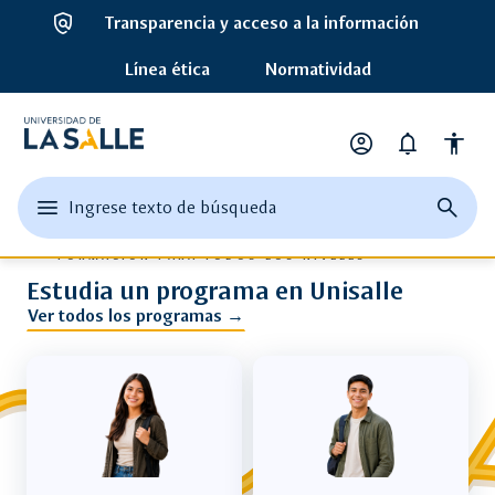
policy
Transparencia y acceso a la información
Línea ética
Normatividad
Universidad
account_circle
notifications
accessibility
de
Opciones
de
edit
menu
close
search
Ingrese texto de búsqueda
la
perfil
Ingrese
abrir
cerrar
página
texto
el
buscad
de
Salle
FORMACIÓN PARA TODOS LOS NIVELES
o
menu
busque
Estudia un programa en Unisalle
una
principal
palabra
Ver todos los programas →
clave