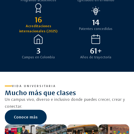
Programas académicos
Egresados en el mundo
16
14
Acreditaciones
Patentes concedidas
internacionales (2025)
3
61+
Campus en Colombia
Años de trayectoria
VIDA UNIVERSITARIA
Mucho más que clases
Un campus vivo, diverso e inclusivo donde puedes crecer, crear y
conectar.
Conoce más