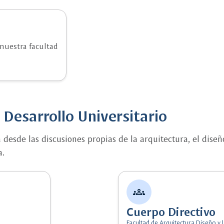
nuestra facultad
 Desarrollo Universitario
esde las discusiones propias de la arquitectura, el diseñ
a.
groups
Cuerpo Directivo
Facultad de Arquitectura Diseño y