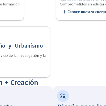
e formación
Comprometidos en educar e i
add
Conoce nuestro cuerpo
seño y Urbanismo
icio de la investigación y la
n + Creación
action_key