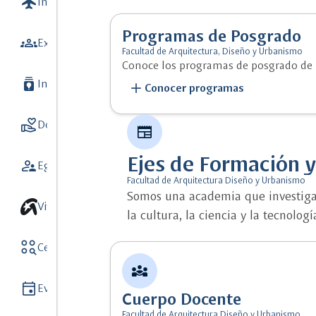
flight
Internacionalización
7
Programas de Posgrado
groups
Extensión y Vinculación con el medio
Facultad de Arquitectura, Diseño y Urbanismo
Conoce los programas de posgrado de 
batch_prediction
Investigación
9
add
Conocer programas
volunteer_activism
Donaciones
5
newspaper
Ejes de Formación y
supervisor_account
Egresados
Facultad de Arquitectura Diseño y Urbanismo
Somos una academia que investiga d
Vive unisalle
la cultura, la ciencia y la tecnologí
action_key
Centros y Observatorios
8
diversity_3
event
Eventos
Cuerpo Docente
Facultad de Arquitectura Diseño y Urbanismo