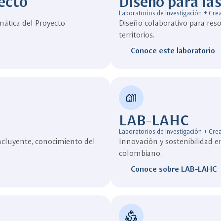
ecto
Diseño para las
Laboratorios de Investigación + Cre
emática del Proyecto
Diseño colaborativo para res
territorios.
Conoce este laboratorio
holiday_village
LAB-LAHC
Laboratorios de Investigación + Cre
cluyente, conocimiento del
Innovación y sostenibilidad e
colombiano.
Conoce sobre LAB-LAHC
diversity_2