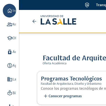
policy
Trans
home
Inicio
Universidad
arrow_back
group_add
Aspirantes
7
de
school
la
Oferta académica
8
Salle
batch_prediction
Admisiones y Registro
3
Facultad de Arquit
Oferta Académica
paid
Apoyo Financiero
3
Programas Tecnológicos
Domain
La Universidad
8
Facultad de Arquitectura, Diseño y Urbanismo
Conoce los programas tecnólogos de n
local_library
Biblioteca
5
add
Conocer programas