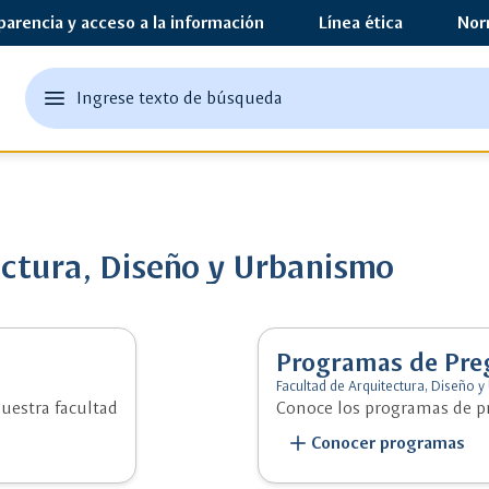
parencia y acceso a la información
Línea ética
Nor
edit
menu
Ingrese texto de búsqueda
Ingrese
abrir
texto
el
o
menu
principal
una
palabra
clave
ectura, Diseño y Urbanismo
Programas de Pre
Facultad de Arquitectura, Diseño 
uestra facultad
Conoce los programas de pr
add
Conocer programas