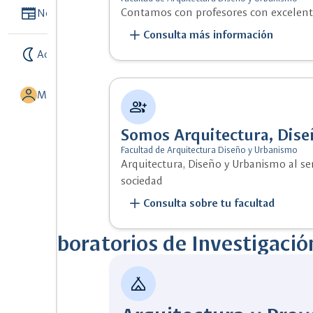
Newspaper
Contamos con profesores con excelent
Noticias
add
Consulta más información
nightlight
Activar modo noche
MI UNISALLE
group_add
Somos Arquitectura, Di
Facultad de Arquitectura Diseño y Urbanismo
Arquitectura, Diseño y Urbanismo al serv
sociedad
add
Consulta sobre tu facultad
Laboratorios de Investigació
camping