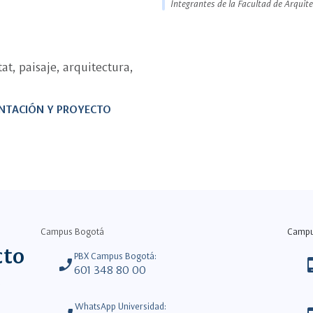
Integrantes de la Facultad de Arquit
at, paisaje, arquitectura,
ENTACIÓN Y PROYECTO
Campus Bogotá
Camp
cto
PBX Campus Bogotá:
phone_enabled
phone_
601 348 80 00
WhatsApp Universidad: