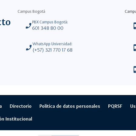
Campus Bogotá
Camp
cto
PBX Campus Bogotá:
phone_enabled
phone_
601 348 80 00
WhatsApp Universidad:
phone_enabled
phone_
(+57) 321 770 17 68
phone_
a
Directorio
Politica de datos personales
PQRSF
Us
ón Institucional