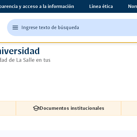
parencia y acceso a la información
Línea ética
Nor
edit
menu
Ingrese texto de búsqueda
Ingrese
San Juan Bautista de La Salle, pa
abrir
texto
el
o
menu
niversidad
principal
una
dad de La Salle en tus
palabra
clave
school
Documentos institucionales