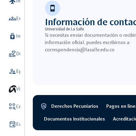
flight
Internacionalización
7
phone_android
groups
Extensión y Vinculación con el medio
Información de conta
Universidad de La Salle
batch_prediction
Si necesitas enviar documentación o recibir
Investigación
9
información oficial, puedes escribirnos a:
correspondencia@lasalle.edu.co
volunteer_activism
Donaciones
5
supervisor_account
Egresados
Vive unisalle
policy
action_key
Derechos Pecuniarios
Pagos en líne
Centros y Observatorios
8
Segmento
legal
Documentos Institucionales
Acreditaci
event
Eventos