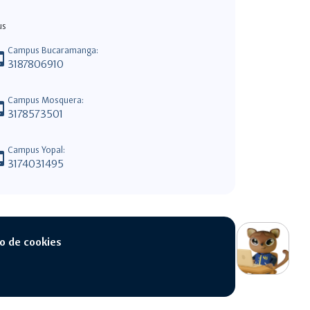
us
Campus Bucaramanga:
android
3187806910
Campus Mosquera:
android
3178573501
Campus Yopal:
android
3174031495
switch_access_shortcut
close
Opciones Rápidas
o de cookies
opciones
rápidas
navigate_next
Campus Unisalle Virtual