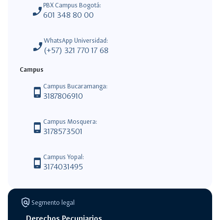
PBX Campus Bogotá:
phone_enabled
601 348 80 00
WhatsApp Universidad:
phone_enabled
(+57) 321 770 17 68
Campus
Campus Bucaramanga:
phone_android
3187806910
Campus Mosquera:
phone_android
3178573501
Campus Yopal:
phone_android
3174031495
policy
Segmento legal
Derechos Pecuniarios