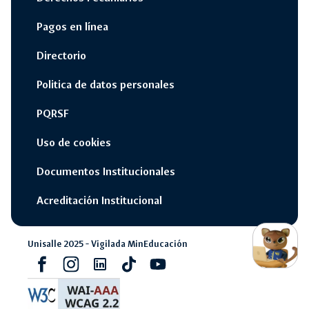
Pagos en línea
Directorio
Politica de datos personales
PQRSF
Uso de cookies
Documentos Institucionales
Acreditación Institucional
switch_access_shortcut
close
Opciones Rápidas
Unisalle 2025 - Vigilada MinEducación
opcione
Facebook
Instagram
Linkedin
Tiktok
youtube
rápidas
navigate_next
Campus Unisalle Virtual