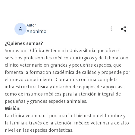
Autor
more_vert
share
A
Anónimo
¿Quiénes somos?
close
close
Compartir
Seleccione un filtro
Somos una Clínica Veterinaria Universitaria que ofrece
servicios profesionales médico-quirúrgicos y de laboratorio
description
clínico veterinario en grandes y pequeñas especies, que
Descripción
fomenta la formación académica de calidad y propende por
el nuevo conocimiento. Contamos con una completa
view_carousel
Multimedia
infraestructura física y dotación de equipos de apoyo, así
como de insumos médicos para la atención integral de
pequeñas y grandes especies animales.
Misión:
La clínica veterinaria procurará el bienestar del hombre y
la familia a través de la atención médico veterinaria de alto
nivel en las especies domésticas.