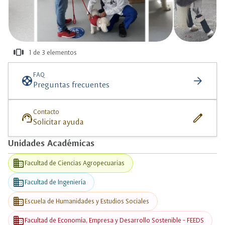
view_carousel
1 de 3 elementos
más
información
FAQ
support
arrow_forward
Preguntas frecuentes
Contacto
support_agent
edit
Solicitar ayuda
Unidades Académicas
business
Facultad de Ciencias Agropecuarias
business
Facultad de Ingeniería
business
Escuela de Humanidades y Estudios Sociales
business
Facultad de Economía, Empresa y Desarrollo Sostenible - FEEDS