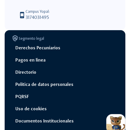
Campus Yopal:
phone_android
3174031495
policy
Segmento legal
Derechos Pecuniarios
Pagos en línea
Directorio
Politica de datos personales
PQRSF
Uso de cookies
switch_access_shortcut
close
Opciones Rápidas
Documentos Institucionales
opcione