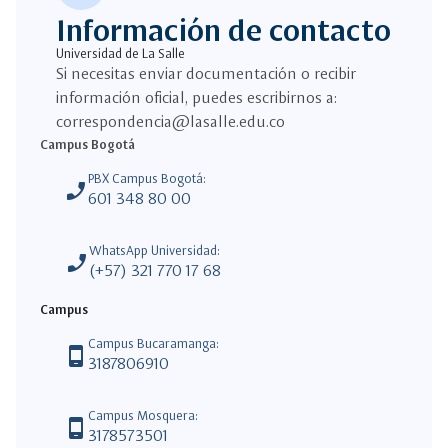
Información de contacto
Universidad de La Salle
Si necesitas enviar documentación o recibir
información oficial, puedes escribirnos a:
correspondencia@lasalle.edu.co
Campus Bogotá
PBX Campus Bogotá:
phone_enabled
601 348 80 00
WhatsApp Universidad:
phone_enabled
(+57) 321 770 17 68
Campus
Campus Bucaramanga:
phone_android
3187806910
Campus Mosquera:
phone_android
3178573501