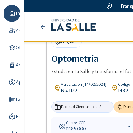
policy
Trans
home
Inicio
Universidad
arrow_back
ads_click
Detalle de Optometría
group_add
Aspirantes
7
de
school
Pregrado
school
la
Oferta académica
8
Optometría
Salle
batch_prediction
Admisiones y Registro
3
Estudia en La Salle y transforma el futu
paid
Apoyo Financiero
3
Acreditación [ 14/02/2024]
Código
workspace_premium
workspace_premium
No. 1179
1439
Domain
La Universidad
8
business
wb_sunny
Facultad Ciencias de la Salud
Diurn
local_library
Biblioteca
5
Costos COP
paid
arrow_drop_down
11.185.000