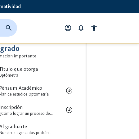
matividad
close
search
account_circle
notifications
accessibility
ción Importante
cerrar
página
Opciones
buscador
de
de
egrado
busqueda
perfil
mación importante
Título que otorga
Optómetra
Pénsum Académico
downloading
Plan de estudios Optometría
Inscripción
downloading
lecciona un
close
¿Cómo lograr un proceso de...
rchivo para descarga
Al graduarte
lecciona un
close
lan-de-estudios-optometria.pdf
Nuestros egresados podrán...
rchivo para descarga