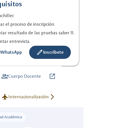
uisitos
omo_lograr_un_proceso_de_inscri
chiller.
cion_exitoso_41.pdf
zar el proceso de inscripción.
tar resultado de las pruebas saber 11.
ntar entrevista.
create
WhatsApp
Inscríbete
group_add
open_in_new
Cuerpo Docente
flight
arrow_forward_ios
Internacionalización
ad Académica