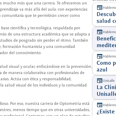
emos mucho más que una carrera. Te ofrecemos un
newspaper
Hablemo
rendizaje va más allá del aula: con experiencias
Descub
ión comunitaria que te permitirán crecer como
salud c
ase científica y tecnológica, respaldada por
newspaper
Hablemo
más de una estructura académica que se adapta a
Benefic
studios de posgrado sin perder el ritmo. También
medite
, formación humanista y una comunidad
ador del conocimiento.
newspaper
Hablemo
Como pr
alud visual y ocular, enfocándose en la prevención,
azul
ja de manera colaborativa con profesionales de
inarias. Actúa con ética y responsabilidad,
newspaper
Unisalle
a salud visual de los individuos y la comunidad.
La Clín
Unisall
ioso. Por eso, nuestra carrera de Optometría está
newspaper
Hablemo
estres, menos tiempo que en otras universidades,
¿Existe
rigor profesional. Contamos con un plan de estudios