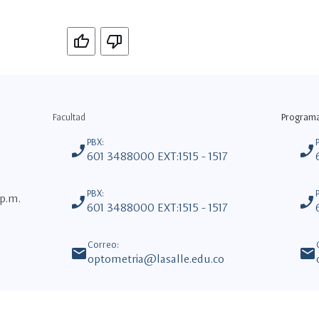
Si
No
Facultad
Program
PBX:
phone_enabled
phone_enabled
601 3488000 EXT:1515 - 1517
PBX:
 p.m.
phone_enabled
phone_enabled
601 3488000 EXT:1515 - 1517
Correo:
mail
mail
optometria@lasalle.edu.co