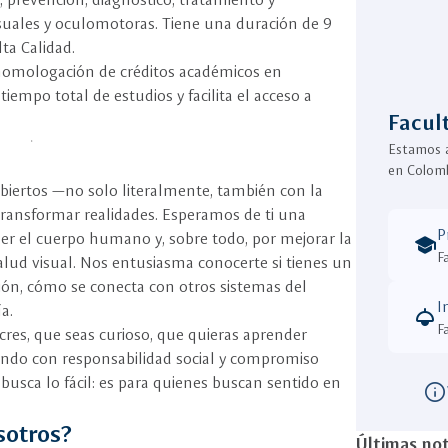
visuales y oculomotoras. Tiene una duración de 9
ta Calidad.
 homologación de créditos académicos en
empo total de estudios y facilita el acceso a
Facul
Estamos a
en Colom
biertos —no solo literalmente, también con la
transformar realidades. Esperamos de ti una
P
er el cuerpo humano y, sobre todo, por mejorar la
school
F
salud visual. Nos entusiasma conocerte si tienes un
ión, cómo se conecta con otros sistemas del
I
a.
light
F
res, que seas curioso, que quieras aprender
tando con responsabilidad social y compromiso
busca lo fácil: es para quienes buscan sentido en
info
sotros?
Últimas not