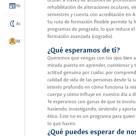
Newspaper
Noticias
rehabilitación de alteraciones oculares, 
semestres y cuenta con acreditación en Al
Su ruta de formación flexible permite la
nightlight
Activar modo noche
programas de posgrado, lo que reduce el ti
formación avanzada (cogrado).
MI UNISALLE
¿Qué esperamos de ti?
Queremos que vengas con los ojos bien a
mirada puesta en aprender, cuestionar y 
actitud genuina por cuidar, por comprend
calidad de vida de las personas desde la 
interés profundo en cómo funciona la vis
cuerpo y cómo influye en nuestro día a dí
Te esperamos con ganas de que te involuc
haciendo, investigando, sirviendo y apor
ético. Este no es un programa para quien 
lo que hacen.
¿Qué puedes esperar de no