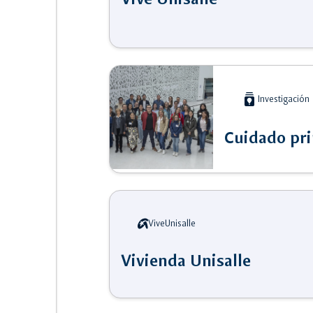
batch_prediction
Investigación
Cuidado pri
ViveUnisalle
Vivienda Unisalle