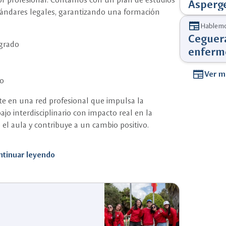
Asperge
ándares legales, garantizando una formación
newspaper
Hablemo
Ceguera
ogrado
enferme
newspaper
Ver m
io
rte en una red profesional que impulsa la
bajo interdisciplinario con impacto real en la
el aula y contribuye a un cambio positivo.
ntinuar leyendo