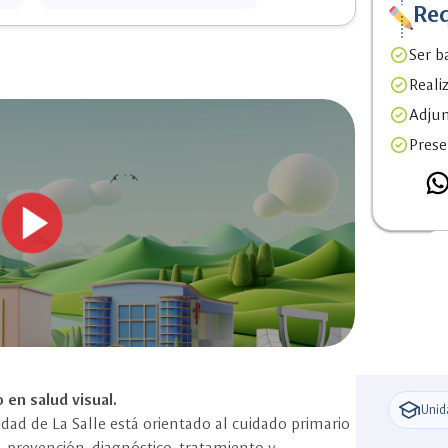
Registro [ 14/02/2024]
Req
workspace_premium
No. 1179
C
se
downloading
Ser ba
p
rrar
Reali
Adjun
Prese
 en salud visual.
school
Unid
dad de La Salle está orientado al cuidado primario
, prevención, diagnóstico, tratamiento y