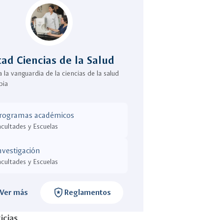
tad Ciencias de la Salud
 la vanguardia de la ciencias de la salud
bia
rogramas académicos
acultades y Escuelas
nvestigación
acultades y Escuelas
local_police
Ver más
Reglamentos
icias