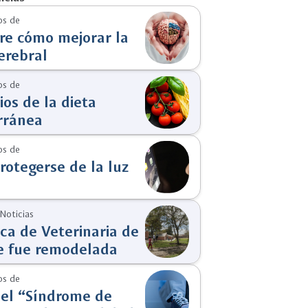
s de
re cómo mejorar la
erebral
s de
ios de la dieta
rránea
s de
otegerse de la luz
 Noticias
ica de Veterinaria de
e fue remodelada
s de
 el “Síndrome de