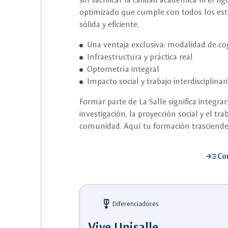
optimizado que cumple con todos los est
sólida y eficiente.
Una ventaja exclusiva: modalidad de c
Infraestructura y práctica real
Optometría integral
Impacto social y trabajo interdisciplinar
Formar parte de La Salle significa integra
investigación, la proyección social y el tra
comunidad. Aquí tu formación trasciende 
read_more
Co
military_tech
Diferenciadores
Vive Unisalle