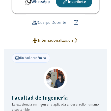
create
WhatsApp
Inscríbete
group_add
open_in_new
Cuerpo Docente
flight
arrow_forward_ios
Internacionalización
school
Unidad Académica
Facultad de Ingeniería
La excelencia en ingeniería aplicada al desarrollo humano
y sostenible.