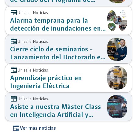
Ingeniería Eléctrica
newspaper
Unisalle Noticias
Alarma temprana para la
detección de inundaciones en
la Calera
newspaper
Unisalle Noticias
Cierre ciclo de seminarios -
Lanzamiento del Doctorado en
Ingeniería
newspaper
Unisalle Noticias
Aprendizaje práctico en
Ingeniería Eléctrica
newspaper
Unisalle Noticias
Asiste a nuestra Máster Class
en Inteligencia Artificial y
Tecnologías 4.0
newspaper
Ver más noticias