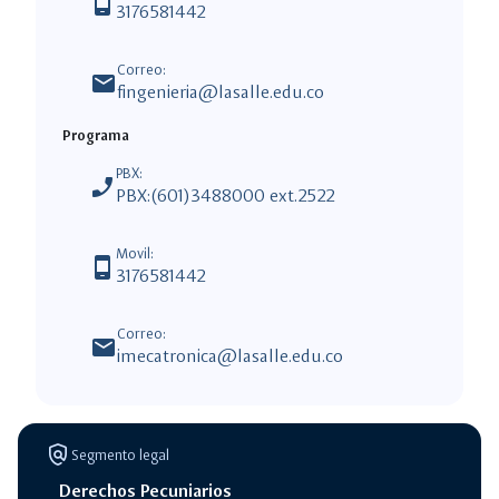
phone_android
3176581442
Correo:
mail
fingenieria@lasalle.edu.co
Programa
PBX:
phone_enabled
PBX:(601)3488000 ext.2522
Movil:
phone_android
3176581442
Correo:
mail
imecatronica@lasalle.edu.co
policy
Segmento legal
Derechos Pecuniarios