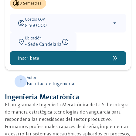
timelapse
9 Semestres
Costos COP
paid
arrow_drop_down
8.560.000
Ubicación
location_on
info
- Sede Candelaria
double_arrow
Inscríbete
Autor
F
Facultad de Ingeniería
Ingeniería Mecatrónica
El programa de Ingeniería Mecatrónica de La Salle integra
de manera estratégica tecnologías de vanguardia para
responder a las necesidades del sector productivo.
Formamos profesionales capaces de diseñar, implementar
y desarrollar sistemas mecatrónicos aplicados en procesos,