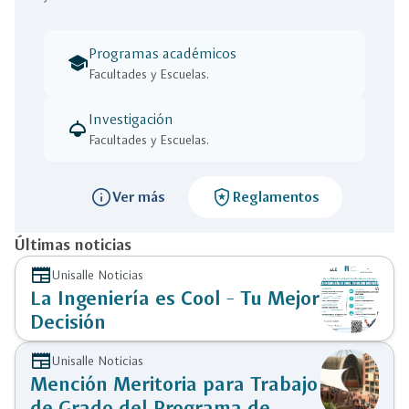
Programas académicos
school
Facultades y Escuelas.
Investigación
light
Facultades y Escuelas.
info
local_police
Ver más
Reglamentos
Últimas noticias
newspaper
Unisalle Noticias
La Ingeniería es Cool - Tu Mejor
Decisión
newspaper
Unisalle Noticias
Mención Meritoria para Trabajo
de Grado del Programa de