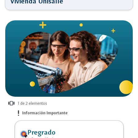
Vivienda Unisalle
view_carousel
1 de 2 elementos
más
priority_high
Información Importante
información
Pregrado