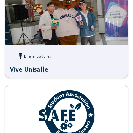
military_tech
Diferenciadores
Vive Unisalle