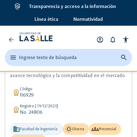
policy
Transparencia y acceso a la información
ads_click
Detalle de Ingeniería Mecatrónica
Línea ética
Normatividad
school
Pregrado
Universidad
arrow_back
account_circle
notifications
accessibility
Ingeniería Mecatrónica
de
Opciones
de
edit
menu
close
search
Ingrese texto de búsqueda
la
perfil
Integra mecánica, electrónica e informática para
Ingrese
abrir
cerrar
página
texto
desarrollar soluciones innovadoras orientadas al
el
buscad
de
Salle
o
avance tecnológico y la competitividad en el mercado.
menu
busque
una
principal
palabra
Código
workspace_premium
clave
116929
Registro [ 19/12/2023]
workspace_premium
No. 24806
business
wb_sunny
groups
Facultad de Ingeniería
Diurna
Presencial