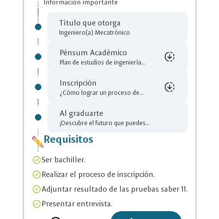
Información importante
Título que otorga
Ingeniero(a) Mecatrónico
Pénsum Académico
downloading
Plan de estudios de ingeniería...
Inscripción
downloading
Selecciona un
cloud_download
close
¿Cómo lograr un proceso de...
Archivo para descarga
Al graduarte
Selecciona un
cloud_download
close
downloading
DIG_Ingenieria_Mecatronica.pdf
¡Descubre el futuro que puedes...
Archivo para descarga
Requisitos
Como_lograr_un_proceso_de_inscri
downloading
Ser bachiller.
pcion_exitoso_28.pdf
Realizar el proceso de inscripción.
Adjuntar resultado de las pruebas saber 11.
Presentar entrevista.