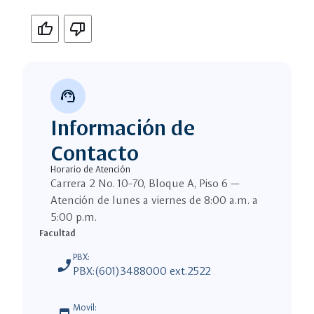
Si
No
support_agent
Información de
Contacto
Horario de Atención
Carrera 2 No. 10-70, Bloque A, Piso 6 —
Atención de lunes a viernes de 8:00 a.m. a
5:00 p.m.
Facultad
PBX:
phone_enabled
PBX:(601)3488000 ext.2522
Movil: