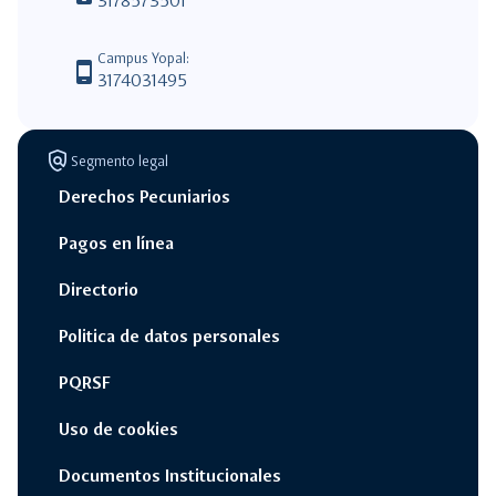
3178573501
Campus Yopal:
phone_android
3174031495
policy
Segmento legal
Derechos Pecuniarios
Pagos en línea
Directorio
Politica de datos personales
PQRSF
Uso de cookies
Documentos Institucionales