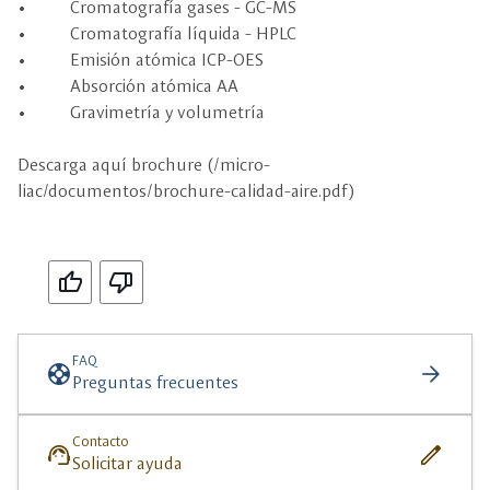
• Cromatografía gases - GC-MS
• Cromatografía líquida - HPLC
• Emisión atómica ICP-OES
• Absorción atómica AA
• Gravimetría y volumetría
Descarga aquí brochure (/micro-
liac/documentos/brochure-calidad-aire.pdf)
Si
No
FAQ
support
arrow_forward
Preguntas frecuentes
Contacto
support_agent
edit
Solicitar ayuda