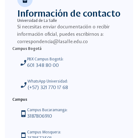
Información de contacto
Universidad de La Salle
Si necesitas enviar documentación o recibir
información oficial, puedes escribirnos a:
correspondencia@lasalle.edu.co
Campus Bogotá
PBX Campus Bogotá:
phone_enabled
601 348 80 00
WhatsApp Universidad:
phone_enabled
(+57) 321 770 17 68
Campus
Campus Bucaramanga:
phone_android
3187806910
Campus Mosquera:
phone_android