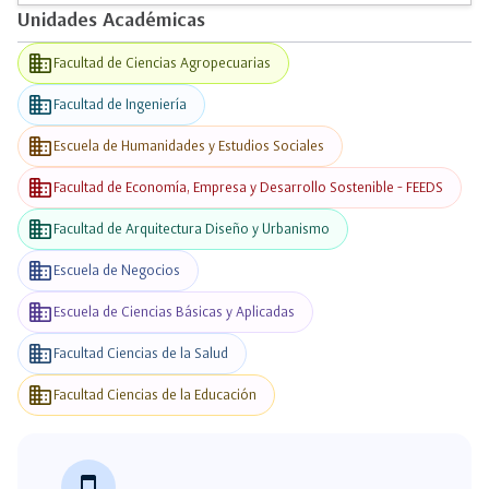
Unidades Académicas
business
Facultad de Ciencias Agropecuarias
business
Facultad de Ingeniería
business
Escuela de Humanidades y Estudios Sociales
business
Facultad de Economía, Empresa y Desarrollo Sostenible - FEEDS
business
Facultad de Arquitectura Diseño y Urbanismo
business
Escuela de Negocios
business
Escuela de Ciencias Básicas y Aplicadas
business
Facultad Ciencias de la Salud
business
Facultad Ciencias de la Educación
phone_android