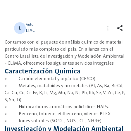
Autor
more_vert
share
L
LIAC
Contamos con el paquete de análisis químico de material
close
close
Compartir
Seleccione un filtro
particulado más completo del país. En alianza con el
Centro Lasallista de Investigación y Modelación Ambiental
description
- CLIMA, ofrecemos los siguientes servicios integrales:
Descripción
Caracterización Química
view_carousel
• Carbón elemental y orgánico (CE/CO).
Multimedia
• Metales, mataloides y no metales (Al, As, Ba, Be,Cd,
Ca, Cu, Co, Cr, Fe, K, Li, Mg, Mn, Na, Ni, Pb, Rb, Se, V, Zn, Ce, P,
S, Sn, Ti).
• Hidrocarburos aromáticos policíclicos HAPs.
• Benceno, tolueno, etilbenceno, xilenos BTEX.
• Iones solubles (SO42-, NO3-, Cl-, NH4+).
Investigación y Modelación Ambiental