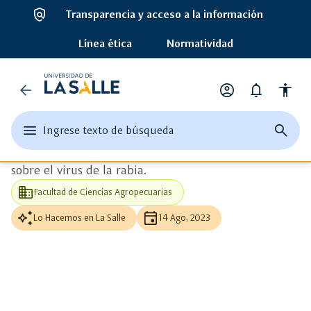
policy
Transparencia y acceso a la información
ads_click
Ver más detalle
Línea ética
Normatividad
auto_awesome
Universidad
Noticias
arrow_back
account_circle
notifications
accessibility
Unisalle es la sede mundial del
de
Opciones
de
congreso RITA
edit
menu
close
search
Ingrese texto de búsqueda
la
perfil
Ingrese
abrir
cerrar
página
RITA, la reunión científica internacional más grande
texto
el
buscad
de
Salle
o
sobre el virus de la rabia.
menu
busque
una
principal
business
Facultad de Ciencias Agropecuarias
palabra
clave
auto_awesome
event
Lo Hacemos en La Salle
14 Ago, 2023