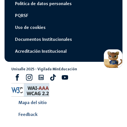
Politica de datos personales
PQRSF
Uso de cookies
Documentos Institucionales
Acreditación Institucional
switch_access_shortcut
close
Opciones Rápidas
opcione
rápidas
Unisalle 2025 - Vigilada MinEducación
navigate_next
Campus Unisalle Virtual
Facebook
Instagram
Linkedin
Tiktok
youtube
navigate_next
Office 365
Mapa del sitio
navigate_next
Pagos en línea
Feedback
navigate_next
SIAF - Sistema Académico