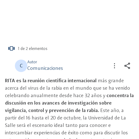
view_carousel
1 de 2 elementos
más
información
Autor
more_vert
share
C
Comunicaciones
RITA es la reunión científica internacional
más grande
close
close
Compartir
Seleccione un filtro
acerca del virus de la rabia en el mundo que se ha venido
celebrando anualmente desde hace 32 años y
concentra la
description
discusión en los avances de investigación sobre
Descripción
vigilancia, control y prevención de la rabia.
Este año, a
partir del 16 hasta el 20 de octubre, la Universidad de La
view_carousel
Multimedia
Salle será el escenario ideal tanto para conocer e
intercambiar experiencias de éxito como para discutir los