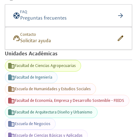
más
información
FAQ
support
arrow_forward
Preguntas frecuentes
Contacto
support_agent
edit
Solicitar ayuda
Unidades Académicas
business
Facultad de Ciencias Agropecuarias
business
Facultad de Ingeniería
business
Escuela de Humanidades y Estudios Sociales
business
Facultad de Economía, Empresa y Desarrollo Sostenible - FEEDS
business
Facultad de Arquitectura Diseño y Urbanismo
business
Escuela de Negocios
business
Escuela de Ciencias Básicas y Aplicadas