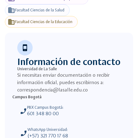
business
Facultad Ciencias de la Salud
business
Facultad Ciencias de la Educación
phone_android
Información de contacto
Universidad de La Salle
Si necesitas enviar documentación o recibir
información oficial, puedes escribirnos a:
correspondencia@lasalle.edu.co
Campus Bogotá
PBX Campus Bogotá:
phone_enabled
601 348 80 00
WhatsApp Universidad:
phone_enabled
(+57) 321 770 17 68