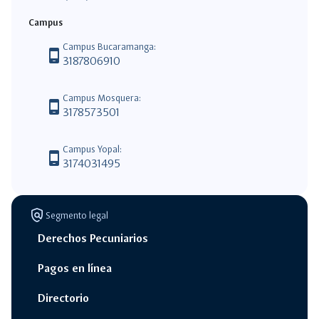
Campus
Campus Bucaramanga:
phone_android
3187806910
Campus Mosquera:
phone_android
3178573501
Campus Yopal:
phone_android
3174031495
policy
Segmento legal
Derechos Pecuniarios
Pagos en línea
Directorio