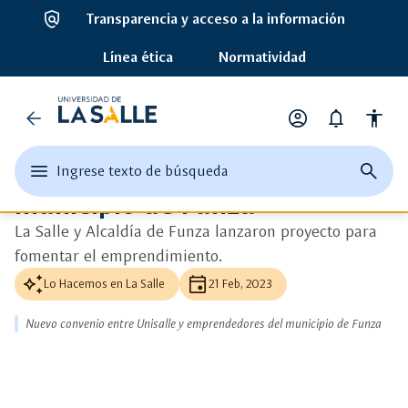
policy
Transparencia y acceso a la información
ads_click
Ver más detalle
Línea ética
Normatividad
auto_awesome
Universidad
Noticias
arrow_back
account_circle
notifications
accessibility
Nuevo convenio entre Unisalle
de
Opciones
de
y emprendedores del
edit
menu
close
search
Ingrese texto de búsqueda
la
perfil
Ingrese
abrir
cerrar
página
municipio de Funza
texto
el
buscad
de
Salle
o
menu
busque
La Salle y Alcaldía de Funza lanzaron proyecto para
una
principal
fomentar el emprendimiento.
palabra
clave
auto_awesome
event
Lo Hacemos en La Salle
21 Feb, 2023
Nuevo convenio entre Unisalle y emprendedores del municipio de Funza