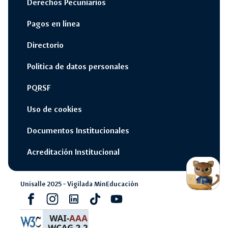
Derechos Pecuniarios
Pagos en línea
Directorio
Politica de datos personales
PQRSF
Uso de cookies
Documentos Institucionales
Acreditación Institucional
switch_access_shortcut
close
Opciones Rápidas
opcione
Unisalle 2025 - Vigilada MinEducación
rápidas
Facebook
Instagram
Linkedin
Tiktok
youtube
navigate_next
Campus Unisalle Virtual