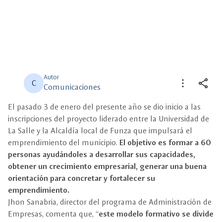
Autor
more_vert
share
C
Comunicaciones
El pasado 3 de enero del presente año se dio inicio a las
close
close
Compartir
Seleccione un filtro
inscripciones del proyecto liderado entre la Universidad de
La Salle y la Alcaldía local de Funza que impulsará el
description
emprendimiento del municipio.
Descripción
El objetivo es formar a 60
personas ayudándoles a desarrollar sus capacidades,
obtener un crecimiento empresarial, generar una buena
view_carousel
Multimedia
orientación para concretar y fortalecer su
emprendimiento.
Jhon Sanabria, director del programa de Administración de
Empresas, comenta que, “
este modelo formativo se divide