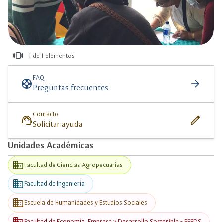
view_carousel
1 de 1 elementos
más
información
FAQ
support
arrow_forward
Preguntas frecuentes
Contacto
support_agent
edit
Solicitar ayuda
Unidades Académicas
business
Facultad de Ciencias Agropecuarias
business
Facultad de Ingeniería
business
Escuela de Humanidades y Estudios Sociales
business
Facultad de Economía, Empresa y Desarrollo Sostenible - FEEDS