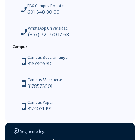
PBX Campus Bogotá:
phone_enabled
601 348 80 00
WhatsApp Universidad:
phone_enabled
(+57) 321 770 17 68
Campus
Campus Bucaramanga:
phone_android
3187806910
Campus Mosquera:
phone_android
3178573501
Campus Yopal:
phone_android
3174031495
policy
Segmento legal