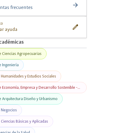
close
ompartir
arrow_forward
ntas frecuentes
to
edit
tar ayuda
cadémicas
e Ciencias Agropecuarias
e Ingeniería
e Humanidades y Estudios Sociales
e Economía, Empresa y Desarrollo Sostenible -
e Arquitectura Diseño y Urbanismo
e Negocios
 Ciencias Básicas y Aplicadas
iencias de la Salud