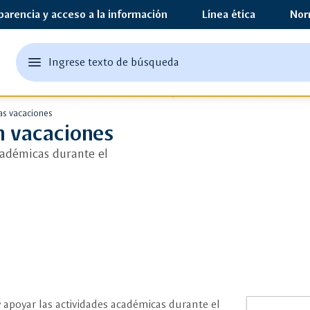
parencia y acceso a la información
Línea ética
Nor
edit
menu
Ingrese texto de búsqueda
Ingrese
abrir
texto
el
Llévatelos en vacaciones
o
menu
las vacaciones
principal
una
en vacaciones
palabra
cadémicas durante el
clave
 apoyar las actividades académicas durante el