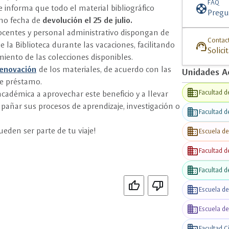
C
FAQ
support
e informa que todo el material bibliográfico
Pregu
mo fecha de
devolución el 25 de julio.
ocentes y personal administrativo dispongan de
Contac
support_agent
 la Biblioteca durante las vacaciones, facilitando
Solici
miento de las colecciones disponibles.
 renovación
de los materiales, de acuerdo con las
Unidades A
de préstamo.
business
Facultad d
académica a aprovechar este beneficio y a llevar
añar sus procesos de aprendizaje, investigación o
business
Facultad d
business
ueden ser parte de tu viaje!
Escuela d
business
Facultad d
FEEDS
business
Facultad d
Si
No
business
Escuela d
business
Escuela de
business
Facultad C