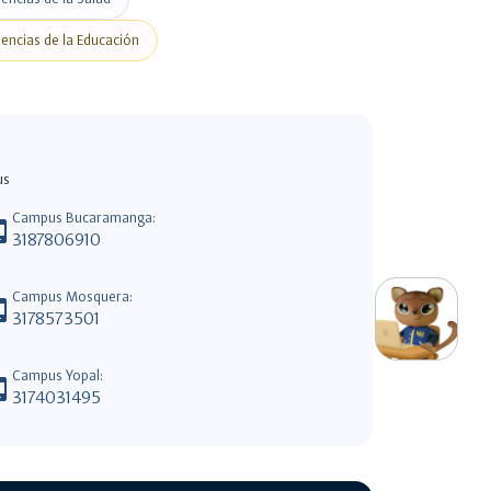
iencias de la Educación
us
Campus Bucaramanga:
android
3187806910
switch_access_shortcut
close
Opciones Rápidas
Campus Mosquera:
android
3178573501
opciones
rápidas
navigate_next
Campus Yopal:
Campus Unisalle Virtual
android
3174031495
navigate_next
Office 365