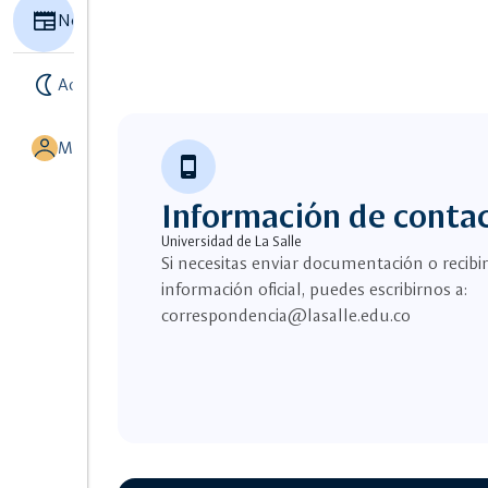
Newspaper
Noticias
nightlight
Activar modo noche
MI UNISALLE
phone_android
Información de conta
Universidad de La Salle
Si necesitas enviar documentación o recibir
información oficial, puedes escribirnos a:
correspondencia@lasalle.edu.co