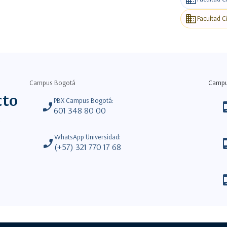
business
Facultad C
Campus Bogotá
Camp
cto
PBX Campus Bogotá:
phone_enabled
phone_
601 348 80 00
WhatsApp Universidad:
phone_enabled
phone_
(+57) 321 770 17 68
phone_