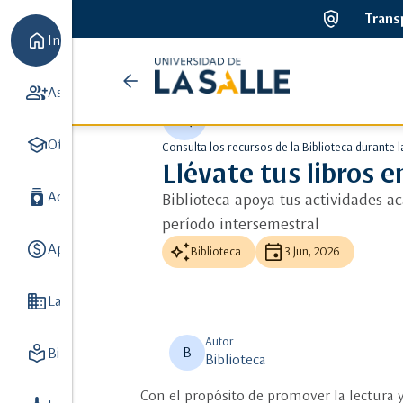
policy
Trans
home
Inicio
Universidad
arrow_back
ads_click
Ver más detalle
group_add
Aspirantes
7
de
auto_awesome
school
la
Oferta académica
8
Consulta los recursos de la Biblioteca durante 
Llévate tus libros 
Salle
batch_prediction
Admisiones y Registro
3
Biblioteca apoya tus actividades a
período intersemestral
paid
auto_awesome
event
Apoyo Financiero
3
Biblioteca
3 Jun, 2026
Domain
La Universidad
8
Autor
local_library
B
Biblioteca
5
Biblioteca
Con el propósito de promover la lectura y