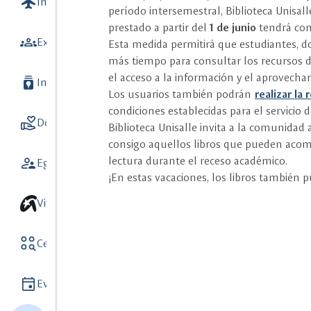
flight
Internacionalización
7
período intersemestral, Biblioteca Unisall
prestado a partir del
1 de junio
tendrá co
groups
Extensión y Vinculación con el medio
Esta medida permitirá que estudiantes, d
más tiempo para consultar los recursos de
el acceso a la información y el aprovecha
batch_prediction
Investigación
9
Los usuarios también podrán
realizar la
condiciones establecidas para el servicio 
volunteer_activism
Donaciones
5
Biblioteca Unisalle invita a la comunidad 
consigo aquellos libros que pueden acomp
supervisor_account
lectura durante el receso académico.
Egresados
¡En estas vacaciones, los libros también p
Vive unisalle
action_key
Centros y Observatorios
8
event
Eventos