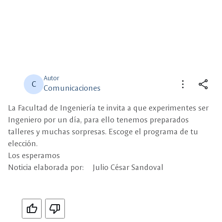
Autor
more_vert
share
C
Comunicaciones
La Facultad de Ingeniería te invita a que experimentes ser
close
close
Compartir
Seleccione un filtro
Ingeniero por un día, para ello tenemos preparados
talleres y muchas sorpresas. Escoge el programa de tu
description
elección.
Descripción
Los esperamos
Noticia elaborada por: Julio César Sandoval
view_carousel
Multimedia
Si
No