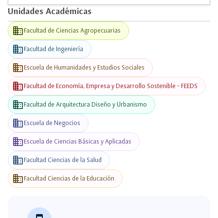
Unidades Académicas
business
Facultad de Ciencias Agropecuarias
business
Facultad de Ingeniería
business
Escuela de Humanidades y Estudios Sociales
business
Facultad de Economía, Empresa y Desarrollo Sostenible - FEEDS
business
Facultad de Arquitectura Diseño y Urbanismo
business
Escuela de Negocios
business
Escuela de Ciencias Básicas y Aplicadas
business
Facultad Ciencias de la Salud
business
Facultad Ciencias de la Educación