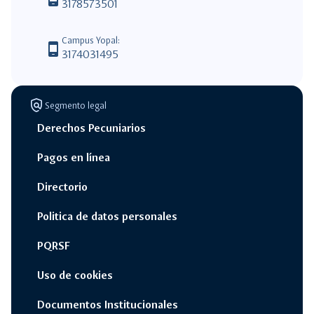
3178573501
Campus Yopal:
phone_android
3174031495
policy
Segmento legal
Derechos Pecuniarios
Pagos en línea
Directorio
Politica de datos personales
PQRSF
Uso de cookies
Documentos Institucionales