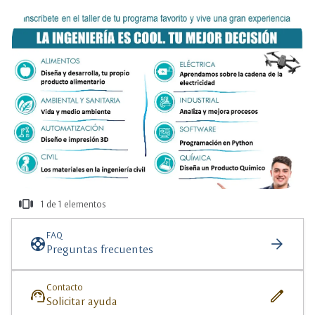
view_carousel
1 de 1 elementos
más
información
FAQ
support
arrow_forward
Preguntas frecuentes
Contacto
support_agent
edit
Solicitar ayuda