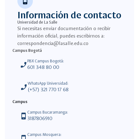
phone_android
Información de contacto
Universidad de La Salle
Si necesitas enviar documentación o recibir
información oficial, puedes escribirnos a:
correspondencia@lasalle.edu.co
Campus Bogotá
PBX Campus Bogotá:
phone_enabled
601 348 80 00
WhatsApp Universidad:
phone_enabled
(+57) 321 770 17 68
Campus
Campus Bucaramanga:
phone_android
3187806910
Campus Mosquera:
phone_android