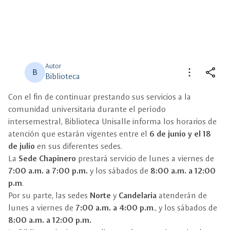
Autor
more_vert
share
B
Biblioteca
Con el fin de continuar prestando sus servicios a la
close
close
Compartir
Seleccione un filtro
comunidad universitaria durante el período
intersemestral, Biblioteca Unisalle informa los horarios de
description
atención que estarán vigentes entre el
Descripción
6 de junio y el 18
de julio
en sus diferentes sedes.
La
Sede Chapinero
prestará servicio de lunes a viernes de
view_carousel
Multimedia
7:00 a.m. a 7:00 p.m.
y los sábados de
8:00 a.m. a 12:00
p.m
.
Por su parte, las sedes
Norte
y
Candelaria
atenderán de
lunes a viernes de
7:00 a.m. a 4:00 p.m
., y los sábados de
8:00 a.m. a 12:00 p.m.