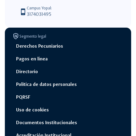
Campus Yopal:
phone_android
3174031495
policy
Segmento legal
Derechos Pecuniarios
Pagos en línea
Directorio
Politica de datos personales
PQRSF
Uso de cookies
Documentos Institucionales
Acreditación Institucional