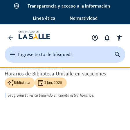
policy
Transparencia y acceso a la información
ads_click
Ver más detalle
Línea ética
Normatividad
auto_awesome
Universidad
Horario durante vacaciones
arrow_back
account_circle
notifications
accessibility
Horarios de Biblioteca
de
Opciones
de
durante el período
edit
menu
close
search
Ingrese texto de búsqueda
la
perfil
Ingrese
abrir
cerrar
página
intersemestral
texto
el
buscad
de
Salle
o
menu
busque
Horarios de Biblioteca Unisalle en vacaciones
una
principal
auto_awesome
event
palabra
Biblioteca
3 Jun, 2026
clave
Programa tu visita teniendo en cuenta estos horarios.