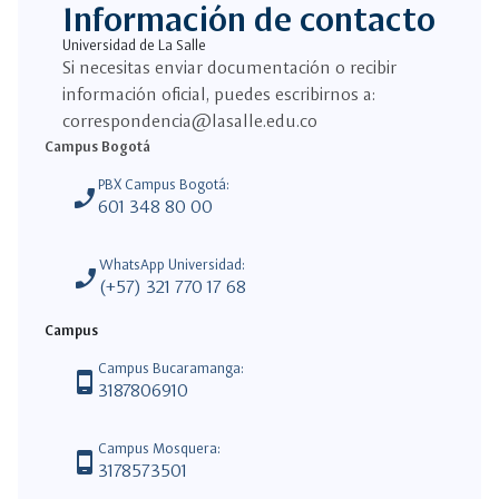
Información de contacto
Universidad de La Salle
Si necesitas enviar documentación o recibir
información oficial, puedes escribirnos a:
correspondencia@lasalle.edu.co
Campus Bogotá
PBX Campus Bogotá:
phone_enabled
601 348 80 00
WhatsApp Universidad:
phone_enabled
(+57) 321 770 17 68
Campus
Campus Bucaramanga:
phone_android
3187806910
Campus Mosquera:
phone_android
3178573501