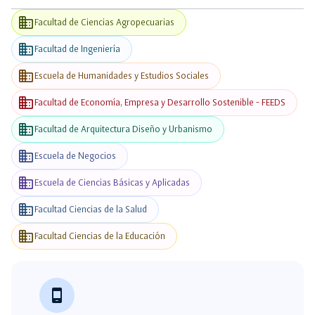
business
Facultad de Ciencias Agropecuarias
business
Facultad de Ingeniería
business
Escuela de Humanidades y Estudios Sociales
business
Facultad de Economía, Empresa y Desarrollo Sostenible - FEEDS
business
Facultad de Arquitectura Diseño y Urbanismo
business
Escuela de Negocios
business
Escuela de Ciencias Básicas y Aplicadas
business
Facultad Ciencias de la Salud
business
Facultad Ciencias de la Educación
phone_android