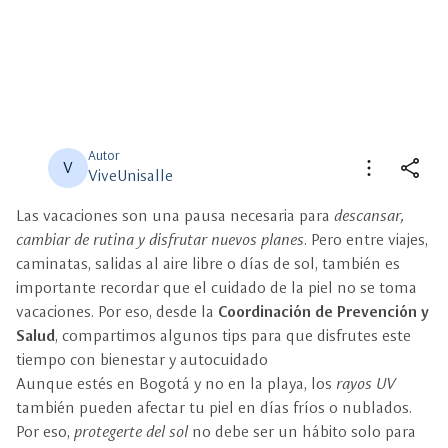
Autor
more_vert
share
V
ViveUnisalle
Las vacaciones son una pausa necesaria para
descansar,
close
close
Compartir
Seleccione un filtro
cambiar de rutina y disfrutar nuevos planes
. Pero entre viajes,
caminatas, salidas al aire libre o días de sol, también es
description
importante recordar que el cuidado de la piel no se toma
Descripción
vacaciones. Por eso, desde la
Coordinación de Prevención y
Salud
, compartimos algunos tips para que disfrutes este
view_carousel
Multimedia
tiempo con bienestar y autocuidado
Aunque estés en Bogotá y no en la playa, los
rayos UV
también pueden afectar tu piel en días fríos o nublados.
Por eso,
protegerte del sol
no debe ser un hábito solo para