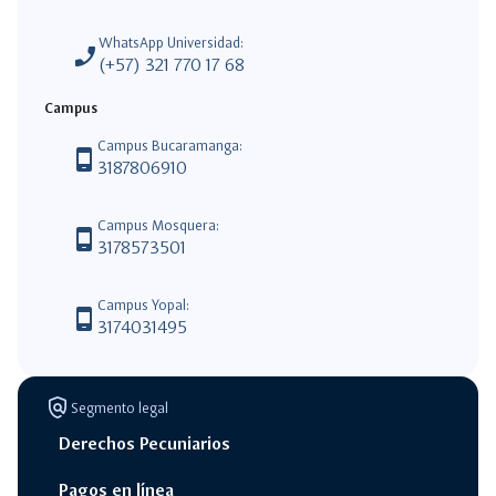
WhatsApp Universidad:
phone_enabled
(+57) 321 770 17 68
Campus
Campus Bucaramanga:
phone_android
3187806910
Campus Mosquera:
phone_android
3178573501
Campus Yopal:
phone_android
3174031495
policy
Segmento legal
Derechos Pecuniarios
Pagos en línea