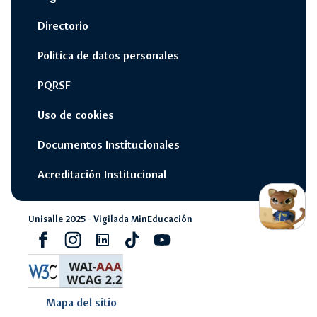
Directorio
Politica de datos personales
PQRSF
Uso de cookies
Documentos Institucionales
Acreditación Institucional
switch_access_shortcut
close
Opciones Rápidas
opcione
Unisalle 2025 - Vigilada MinEducación
rápidas
Facebook
Instagram
Linkedin
Tiktok
youtube
navigate_next
Campus Unisalle Virtual
navigate_next
Office 365
Mapa del sitio