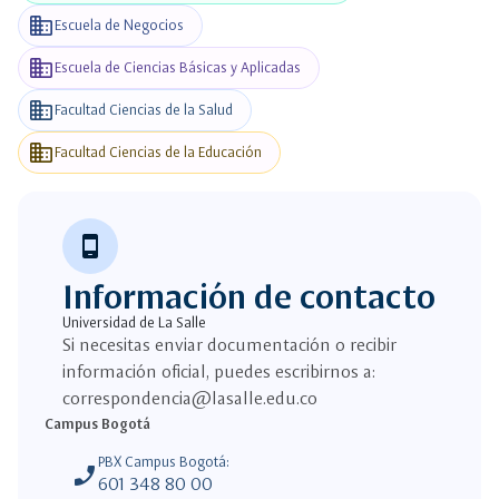
business
Escuela de Negocios
business
Escuela de Ciencias Básicas y Aplicadas
business
Facultad Ciencias de la Salud
business
Facultad Ciencias de la Educación
phone_android
Información de contacto
Universidad de La Salle
Si necesitas enviar documentación o recibir
información oficial, puedes escribirnos a:
correspondencia@lasalle.edu.co
Campus Bogotá
PBX Campus Bogotá:
phone_enabled
601 348 80 00