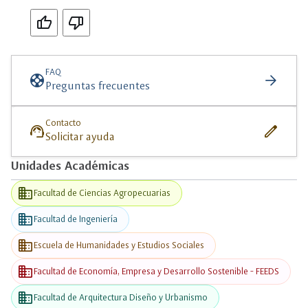
Si
No
FAQ
support
arrow_forward
Preguntas frecuentes
Contacto
support_agent
edit
Solicitar ayuda
Unidades Académicas
business
Facultad de Ciencias Agropecuarias
business
Facultad de Ingeniería
business
Escuela de Humanidades y Estudios Sociales
business
Facultad de Economía, Empresa y Desarrollo Sostenible - FEEDS
business
Facultad de Arquitectura Diseño y Urbanismo