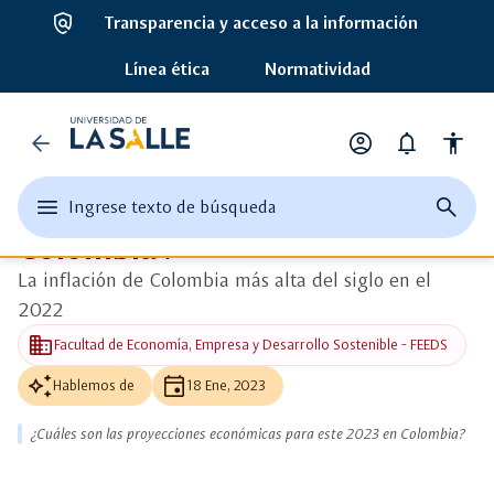
policy
Transparencia y acceso a la información
ads_click
Ver más detalle
Línea ética
Normatividad
auto_awesome
Universidad
Noticias
arrow_back
account_circle
notifications
accessibility
¿Cuáles son las proyecciones
de
Opciones
de
económicas para este 2023 en
edit
menu
close
search
Ingrese texto de búsqueda
la
perfil
Ingrese
abrir
cerrar
página
Colombia?
texto
el
buscad
de
Salle
o
menu
busque
La inflación de Colombia más alta del siglo en el
una
principal
2022
palabra
clave
business
Facultad de Economía, Empresa y Desarrollo Sostenible - FEEDS
auto_awesome
event
Hablemos de
18 Ene, 2023
¿Cuáles son las proyecciones económicas para este 2023 en Colombia?