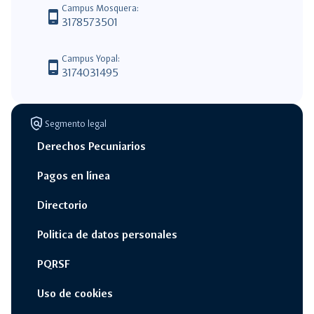
Campus Mosquera:
phone_android
3178573501
Campus Yopal:
phone_android
3174031495
policy
Segmento legal
Derechos Pecuniarios
Pagos en línea
Directorio
Politica de datos personales
PQRSF
Uso de cookies