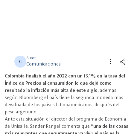
Autor
more_vert
share
C
Comunicaciones
Colombia finalizó el año 2022 con un 13,1% en la tasa del
close
close
Compartir
Seleccione un filtro
Índice de Precios al consumidor, lo que dejó como
resultado la inflación más alta de este siglo,
además
description
según Bloomberg el país tiene la segunda moneda más
Descripción
devaluada de los países latinoamericanos, después del
peso argentino.
view_carousel
Multimedia
Ante esta situación el director del programa de Economía
de Unisalle, Sander Rangel comenta que
“una de las cosas
más relevantes que seguramente va vivir el país es la