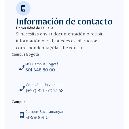
phone_android
Información de contacto
Universidad de La Salle
Si necesitas enviar documentación o recibir
información oficial, puedes escribirnos a:
correspondencia@lasalle.edu.co
Campus Bogotá
PBX Campus Bogotá:
phone_enabled
601 348 80 00
WhatsApp Universidad:
phone_enabled
(+57) 321 770 17 68
Campus
Campus Bucaramanga:
phone_android
3187806910