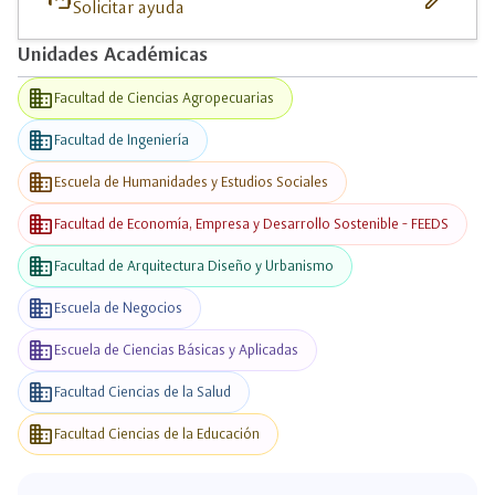
Solicitar ayuda
Unidades Académicas
business
Facultad de Ciencias Agropecuarias
business
Facultad de Ingeniería
business
Escuela de Humanidades y Estudios Sociales
business
Facultad de Economía, Empresa y Desarrollo Sostenible - FEEDS
business
Facultad de Arquitectura Diseño y Urbanismo
business
Escuela de Negocios
business
Escuela de Ciencias Básicas y Aplicadas
business
Facultad Ciencias de la Salud
business
Facultad Ciencias de la Educación