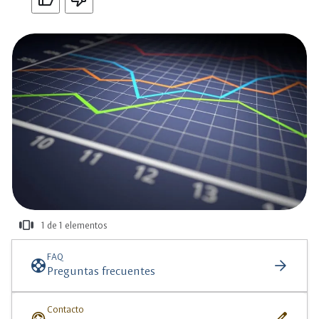
view_carousel
1 de 1 elementos
más
información
FAQ
support
arrow_forward
Preguntas frecuentes
Contacto
support_agent
edit