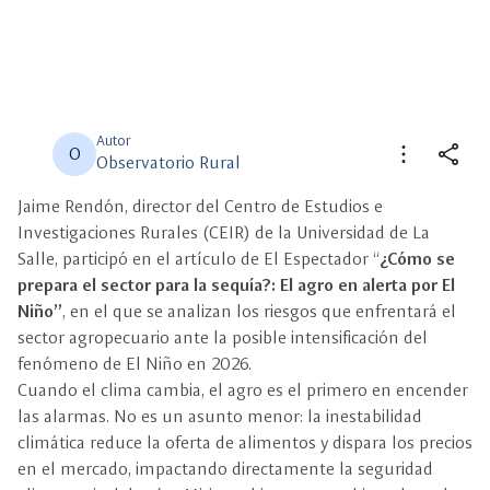
Autor
more_vert
share
O
Observatorio Rural
Jaime Rendón, director del Centro de Estudios e
close
close
Compartir
Seleccione un filtro
Investigaciones Rurales (CEIR) de la Universidad de La
Salle, participó en el artículo de El Espectador “
¿Cómo se
description
prepara el sector para la sequía?: El agro en alerta por El
Descripción
Niño”
, en el que se analizan los riesgos que enfrentará el
sector agropecuario ante la posible intensificación del
view_carousel
Multimedia
fenómeno de El Niño en 2026.
Cuando el clima cambia, el agro es el primero en encender
las alarmas. No es un asunto menor: la inestabilidad
climática reduce la oferta de alimentos y dispara los precios
en el mercado, impactando directamente la seguridad