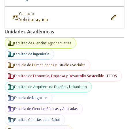
Contacto
support_agent
edit
Solicitar ayuda
Unidades Académicas
business
Facultad de Ciencias Agropecuarias
business
Facultad de Ingeniería
business
Escuela de Humanidades y Estudios Sociales
business
Facultad de Economía, Empresa y Desarrollo Sostenible - FEEDS
business
Facultad de Arquitectura Diseño y Urbanismo
business
Escuela de Negocios
business
Escuela de Ciencias Básicas y Aplicadas
business
Facultad Ciencias de la Salud