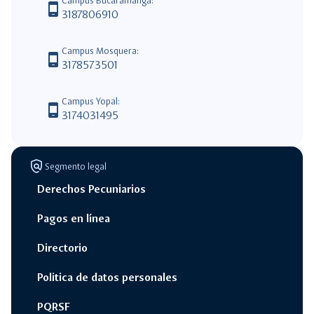
Campus Bucaramanga:
phone_android
3187806910
Campus Mosquera:
phone_android
3178573501
Campus Yopal:
phone_android
3174031495
policy
Segmento legal
Derechos Pecuniarios
Pagos en línea
Directorio
Politica de datos personales
PQRSF