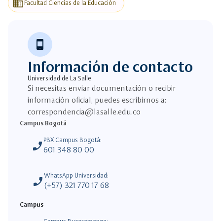
business
Facultad Ciencias de la Educación
phone_android
Información de contacto
Universidad de La Salle
Si necesitas enviar documentación o recibir
información oficial, puedes escribirnos a:
correspondencia@lasalle.edu.co
Campus Bogotá
PBX Campus Bogotá:
phone_enabled
601 348 80 00
WhatsApp Universidad:
phone_enabled
(+57) 321 770 17 68
Campus