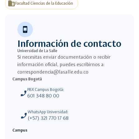
business
Facultad Ciencias de la Educación
phone_android
Información de contacto
Universidad de La Salle
Si necesitas enviar documentación o recibir
información oficial, puedes escribirnos a:
correspondencia@lasalle.edu.co
Campus Bogotá
PBX Campus Bogotá:
phone_enabled
601 348 80 00
WhatsApp Universidad:
phone_enabled
(+57) 321 770 17 68
Campus