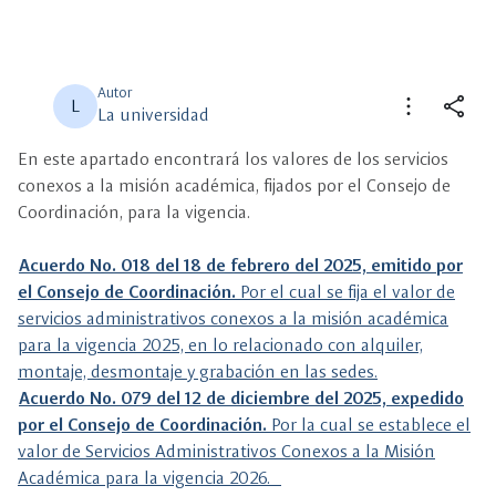
Autor
more_vert
share
L
La universidad
En este apartado encontrará los valores de los servicios
close
close
Compartir
Seleccione un filtro
conexos a la misión académica, fijados por el Consejo de
Coordinación, para la vigencia.
description
Descripción
Acuerdo No. 018 del 18 de febrero del 2025, emitido por
el Consejo de Coordinación.
Por el cual se fija el valor de
view_carousel
Multimedia
servicios administrativos conexos a la misión académica
para la vigencia 2025, en lo relacionado con alquiler,
montaje, desmontaje y grabación en las sedes.
Acuerdo No. 079 del 12 de diciembre del 2025, expedido
por el Consejo de Coordinación.
Por la cual se establece el
valor de Servicios Administrativos Conexos a la Misión
Académica para la vigencia 2026.