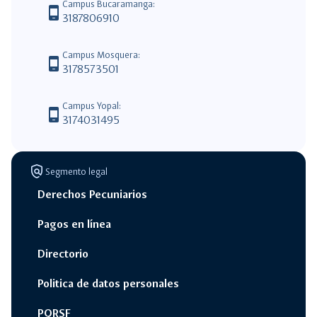
Campus Bucaramanga:
phone_android
3187806910
Campus Mosquera:
phone_android
3178573501
Campus Yopal:
phone_android
3174031495
policy
Segmento legal
Derechos Pecuniarios
Pagos en línea
Directorio
Politica de datos personales
PQRSF