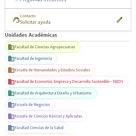
Contacto
support_agent
edit
Solicitar ayuda
Unidades Académicas
business
Facultad de Ciencias Agropecuarias
business
Facultad de Ingeniería
business
Escuela de Humanidades y Estudios Sociales
business
Facultad de Economía, Empresa y Desarrollo Sostenible - FEEDS
business
Facultad de Arquitectura Diseño y Urbanismo
business
Escuela de Negocios
business
Escuela de Ciencias Básicas y Aplicadas
business
Facultad Ciencias de la Salud