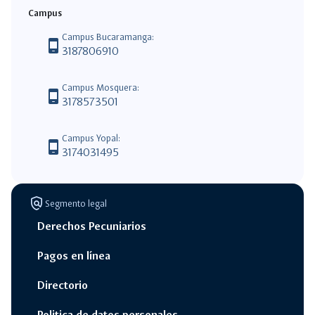
Campus
Campus Bucaramanga:
phone_android
3187806910
Campus Mosquera:
phone_android
3178573501
Campus Yopal:
phone_android
3174031495
policy
Segmento legal
Derechos Pecuniarios
Pagos en línea
Directorio
Politica de datos personales