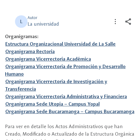
Autor
more_vert
share
L
La universidad
Organigramas:
close
close
Compartir
Seleccione un filtro
Estructura Organizacional Universidad de La Salle
Organigrama Rectoría
description
Organigrama Vicerrectoría Académica
Descripción
Organigrama Vicerrectoría de Promoción y Desarrollo
Humano
view_carousel
Multimedia
Organigrama Vicerrectoría de Investigación y
Transferencia
Organigrama Vicerrectoría Administrativa y Financiera
Organigrama Sede Utopía – Campus Yopal
Organigrama Sede Bucaramanga – Campus Bucaramanga
Para ver en detalle los Actos Administrativos que han
Creado, Modificado o Actualizado de la Estructura Orgánica