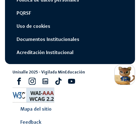
PQRSF
Uso de cookies
Documentos Institucionales
Acreditación Institucional
switch_access_shortcut
close
Opciones Rápidas
Unisalle 2025 - Vigilada MinEducación
opcione
Facebook
Instagram
Linkedin
Tiktok
youtube
rápidas
navigate_next
Campus Unisalle Virtual
Mapa del sitio
navigate_next
Office 365
Feedback
navigate_next
Pagos en línea