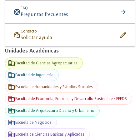
más
información
FAQ
support
arrow_forward
Preguntas frecuentes
Contacto
support_agent
edit
Solicitar ayuda
Unidades Académicas
business
Facultad de Ciencias Agropecuarias
business
Facultad de Ingeniería
business
Escuela de Humanidades y Estudios Sociales
business
Facultad de Economía, Empresa y Desarrollo Sostenible - FEEDS
business
Facultad de Arquitectura Diseño y Urbanismo
business
Escuela de Negocios
business
Escuela de Ciencias Básicas y Aplicadas