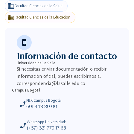
business
Facultad Ciencias de la Salud
business
Facultad Ciencias de la Educación
phone_android
Información de contacto
Universidad de La Salle
Si necesitas enviar documentación o recibir
información oficial, puedes escribirnos a:
correspondencia@lasalle.edu.co
Campus Bogotá
PBX Campus Bogotá:
phone_enabled
601 348 80 00
WhatsApp Universidad:
phone_enabled
(+57) 321 770 17 68