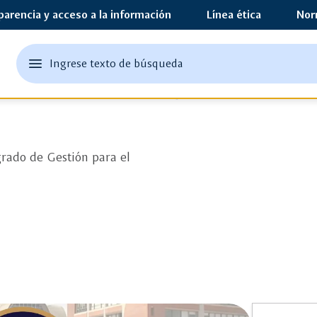
parencia y acceso a la información
Línea ética
Nor
edit
menu
Ingrese texto de búsqueda
Ingrese
abrir
texto
el
Autoevaluación
o
menu
principal
una
palabra
grado de Gestión para el
clave