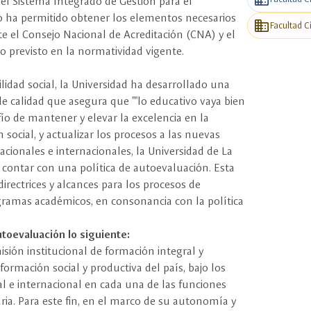
l Sistema Integrado de Gestión para el
o ha permitido obtener los elementos necesarios
business
Facultad C
te el Consejo Nacional de Acreditación (CNA) y el
o previsto en la normatividad vigente.
idad social, la Universidad ha desarrollado una
 calidad que asegura que ""lo educativo vaya bien
fío de mantener y elevar la excelencia en la
 social, y actualizar los procesos a las nuevas
ionales e internacionales, la Universidad de La
 contar con una política de autoevaluación. Esta
, directrices y alcances para los procesos de
ogramas académicos, en consonancia con la política
autoevaluación lo siguiente:
isión institucional de formación integral y
ormación social y productiva del país, bajo los
al e internacional en cada una de las funciones
aria. Para este fin, en el marco de su autonomía y