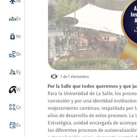
flight
Internacionalización
7
groups
Extensión y Vinculación con el medio
batch_prediction
Investigación
9
volunteer_activism
Donaciones
5
supervisor_account
Egresados
view_carousel
1 de 1 elementos
más
Por la Salle que todos queremos y que 
información
Vive unisalle
Para la Universidad de La Salle, los proce
convicción y por una identidad institucion
action_key
Centros y Observatorios
8
mejoramiento continuo, respaldada por la
años de desarrollo de estos procesos. La U
Estratégica, unidad encargada de acompañ
event
Eventos
los diferentes procesos de autoevaluació