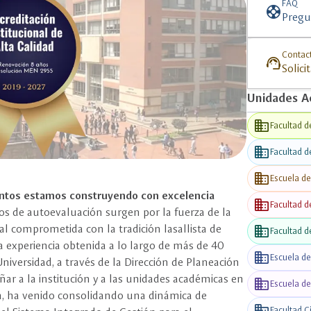
C
FAQ
support
Pregu
Contac
support_agent
Solici
Unidades A
business
Facultad d
business
Facultad d
business
Escuela d
juntos estamos construyendo con excelencia
business
Facultad d
sos de autoevaluación surgen por la fuerza de la
FEEDS
business
al comprometida con la tradición lasallista de
Facultad d
 experiencia obtenida a lo largo de más de 40
business
Escuela d
niversidad, a través de la Dirección de Planeación
ar a la institución y a las unidades académicas en
business
Escuela de
n, ha venido consolidando una dinámica de
business
Facultad C