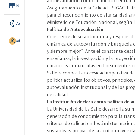
autoevaluación como elemento central de
Newspaper
Noticias
Aseguramiento de la Calidad - SIGAC. Est
para el reconocimiento de alta calidad an
nightlight
Ministerio de Educación Nacional, según l
Activar modo noche
Política de Autoevaluación
Consciente de su autonomía y responsabil
MI UNISALLE
dinámica de autoevaluación y búsqueda de
y siempre mejor"". Ante el constante desa
enseñanza, la investigación y la proyección
dinámicas enmarcadas en lineamientos nac
Salle reconoce la necesidad imperativa de
política actualiza los objetivos, principios
autoevaluación institucional y de los pr
de calidad.
La Institución declara como política de 
La Universidad de La Salle desarrolla su m
generación de conocimiento para la transf
criterios de calidad en los ámbitos nacion
sustantivas propias de la acción universit