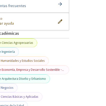
close
ompartir
arrow_forward
ntas frecuentes
to
edit
tar ayuda
cadémicas
e Ciencias Agropecuarias
e Ingeniería
e Humanidades y Estudios Sociales
e Economía, Empresa y Desarrollo Sostenible -
e Arquitectura Diseño y Urbanismo
e Negocios
 Ciencias Básicas y Aplicadas
iencias de la Salud