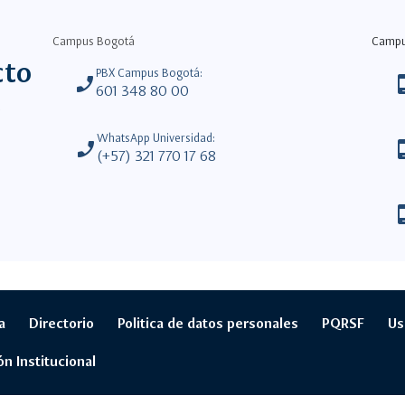
Campus Bogotá
Camp
cto
PBX Campus Bogotá:
phone_enabled
phone_
601 348 80 00
WhatsApp Universidad:
phone_enabled
phone_
(+57) 321 770 17 68
phone_
a
Directorio
Politica de datos personales
PQRSF
Us
ón Institucional