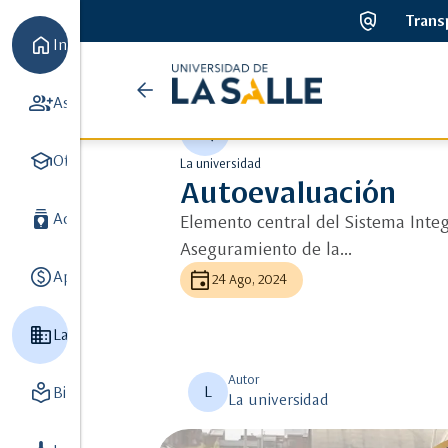
policy
Trans
home
Inicio
Universidad
arrow_back
ads_click
Ver más detalle
group_add
Aspirantes
7
de
auto_awesome
school
la
Oferta académica
8
La universidad
Autoevaluación
Salle
batch_prediction
Admisiones y Registro
3
Elemento central del Sistema Inte
Aseguramiento de la...
paid
event
Apoyo Financiero
3
24 Ago, 2024
Domain
La Universidad
8
Autor
local_library
L
Biblioteca
5
La universidad