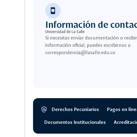
phone_android
Información de conta
Universidad de La Salle
Si necesitas enviar documentación o recibir
información oficial, puedes escribirnos a:
correspondencia@lasalle.edu.co
policy
Derechos Pecuniarios
Pagos en líne
Segmento
legal
Documentos Institucionales
Acreditaci