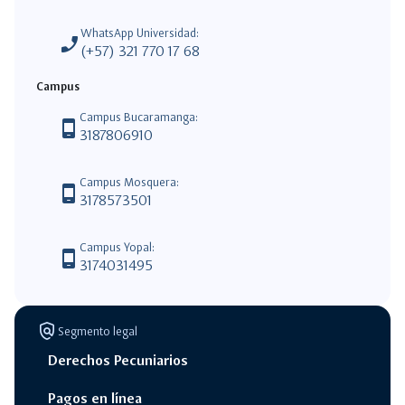
WhatsApp Universidad:
phone_enabled
(+57) 321 770 17 68
Campus
Campus Bucaramanga:
phone_android
3187806910
Campus Mosquera:
phone_android
3178573501
Campus Yopal:
phone_android
3174031495
policy
Segmento legal
Derechos Pecuniarios
Pagos en línea