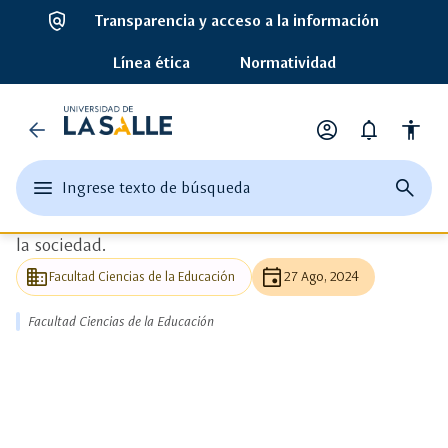
policy
Transparencia y acceso a la información
ads_click
Ver más detalle
Línea ética
Normatividad
auto_awesome
Universidad
Notas de facultades y escuelas
arrow_back
account_circle
notifications
accessibility
Facultad Ciencias de la
de
Opciones
de
Educación
edit
menu
close
search
Ingrese texto de búsqueda
la
perfil
Ingrese
abrir
cerrar
página
Sembramos valores y promovemos la construcción de
texto
el
buscad
de
Salle
o
la sociedad.
menu
busque
una
principal
business
event
Facultad Ciencias de la Educación
27 Ago, 2024
palabra
clave
Facultad Ciencias de la Educación