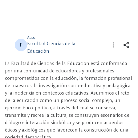
Autor
Facultad Ciencias de la
more_vert
share
F
Educación
close
close
Compartir
Seleccione un filtro
La Facultad de Ciencias de la Educación está conformada
por una comunidad de educadores y profesionales
comprometidos con la educación, la formación profesional
description
Descripción
de maestros, la investigación socio-educativa y pedagógica
y la incidencia en contextos educativos. Asumimos el reto
view_carousel
Multimedia
de la educación como un proceso social complejo, un
ejercicio ético-político, a través del cual se conserva,
transmite y recrea la cultura; se construyen escenarios de
diálogo e interacción simbólica y se producen acuerdos
éticos y axiológicos que favorecen la construcción de una
sociedad democrática.