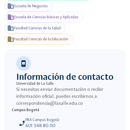
business
Escuela de Negocios
business
Escuela de Ciencias Básicas y Aplicadas
business
Facultad Ciencias de la Salud
business
Facultad Ciencias de la Educación
phone_android
Información de contacto
Universidad de La Salle
Si necesitas enviar documentación o recibir
información oficial, puedes escribirnos a:
correspondencia@lasalle.edu.co
Campus Bogotá
PBX Campus Bogotá:
phone_enabled
601 348 80 00