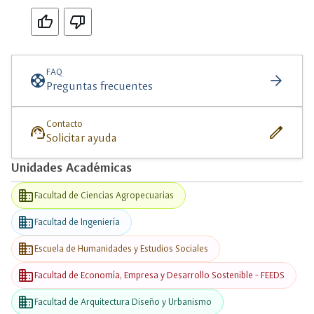
Si
No
FAQ
support
arrow_forward
Preguntas frecuentes
Contacto
support_agent
edit
Solicitar ayuda
Unidades Académicas
business
Facultad de Ciencias Agropecuarias
business
Facultad de Ingeniería
business
Escuela de Humanidades y Estudios Sociales
business
Facultad de Economía, Empresa y Desarrollo Sostenible - FEEDS
business
Facultad de Arquitectura Diseño y Urbanismo