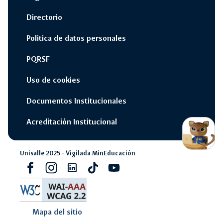
Directorio
Politica de datos personales
PQRSF
Uso de cookies
Documentos Institucionales
switch_access_shortcut
close
Opciones Rápidas
Acreditación Institucional
opcione
rápidas
Unisalle 2025 - Vigilada MinEducación
navigate_next
Campus Unisalle Virtual
Facebook
Instagram
Linkedin
Tiktok
youtube
navigate_next
Office 365
Mapa del sitio
navigate_next
Pagos en línea