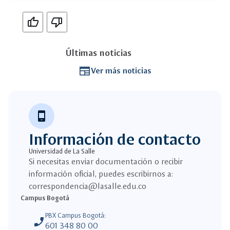
Si
No
Últimas noticias
newspaper
Ver más noticias
phone_android
Información de contacto
Universidad de La Salle
Si necesitas enviar documentación o recibir
información oficial, puedes escribirnos a:
correspondencia@lasalle.edu.co
Campus Bogotá
PBX Campus Bogotá:
phone_enabled
601 348 80 00