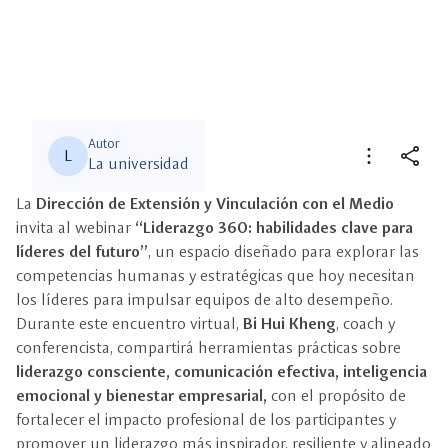
Autor
more_vert
share
L
La universidad
La
Dirección de Extensión y Vinculación con el Medio
close
close
Compartir
Seleccione un filtro
invita al webinar
“Liderazgo 360: habilidades clave para
líderes del futuro”
, un espacio diseñado para explorar las
description
competencias humanas y estratégicas que hoy necesitan
Descripción
los líderes para impulsar equipos de alto desempeño.
Durante este encuentro virtual,
Bi Hui Kheng
, coach y
view_carousel
Multimedia
conferencista, compartirá herramientas prácticas sobre
liderazgo consciente, comunicación efectiva, inteligencia
emocional y bienestar empresarial,
con el propósito de
fortalecer el impacto profesional de los participantes y
promover un liderazgo más inspirador, resiliente y alineado