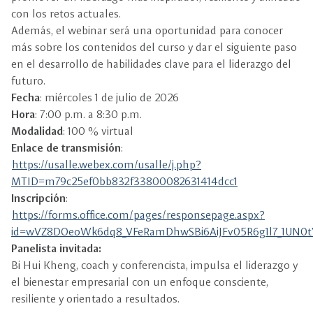
con los retos actuales.
Además, el webinar será una oportunidad para conocer
más sobre los contenidos del curso y dar el siguiente paso
en el desarrollo de habilidades clave para el liderazgo del
futuro.
Fecha
: miércoles 1 de julio de 2026
Hora
: 7:00 p.m. a 8:30 p.m.
Modalidad
: 100 % virtual
Enlace de transmisión
:
https://usalle.webex.com/usalle/j.php?
MTID=m79c25ef0bb832f33800082631414dcc1
Inscripción
:
https://forms.office.com/pages/responsepage.aspx?
id=wVZ8DOeoWk6dq8_VFeRamDhwSBi6AiJFv05R6g1l7_1UN0
Panelista invitada:
Bi Hui Kheng, coach y conferencista, impulsa el liderazgo y
el bienestar empresarial con un enfoque consciente,
resiliente y orientado a resultados.