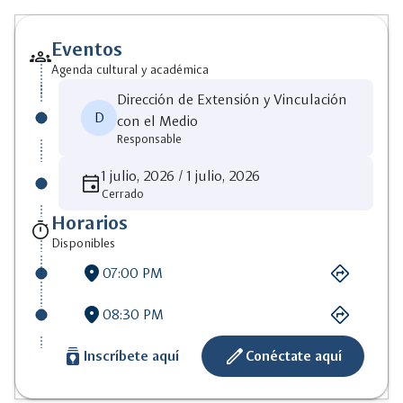
Eventos
groups
Agenda cultural y académica
Dirección de Extensión y Vinculación
D
con el Medio
Responsable
1 julio, 2026 / 1 julio, 2026
event
Cerrado
Horarios
timer
Disponibles
location_on
directions
07:00 PM
location_on
directions
08:30 PM
batch_prediction
create
Inscríbete aquí
Conéctate aquí