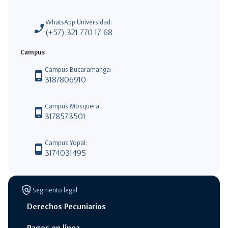
WhatsApp Universidad:
phone_enabled
(+57) 321 770 17 68
Campus
Campus Bucaramanga:
phone_android
3187806910
Campus Mosquera:
phone_android
3178573501
Campus Yopal:
phone_android
3174031495
policy
Segmento legal
Derechos Pecuniarios
Pagos en línea