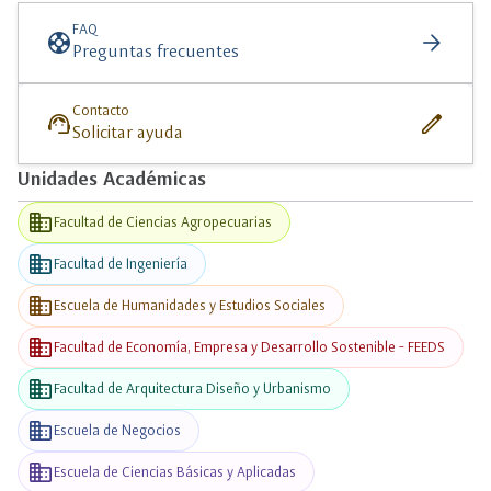
FAQ
support
arrow_forward
Preguntas frecuentes
Contacto
support_agent
edit
Solicitar ayuda
Unidades Académicas
business
Facultad de Ciencias Agropecuarias
business
Facultad de Ingeniería
business
Escuela de Humanidades y Estudios Sociales
business
Facultad de Economía, Empresa y Desarrollo Sostenible - FEEDS
business
Facultad de Arquitectura Diseño y Urbanismo
business
Escuela de Negocios
business
Escuela de Ciencias Básicas y Aplicadas