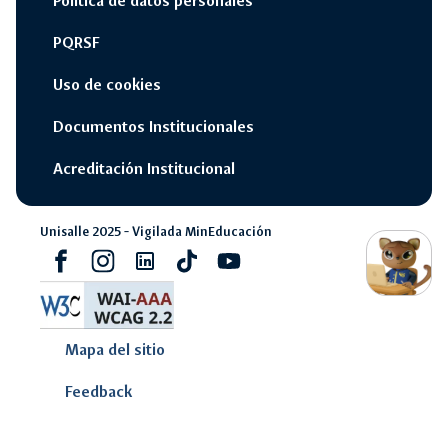
Politica de datos personales
PQRSF
Uso de cookies
Documentos Institucionales
Acreditación Institucional
Unisalle 2025 - Vigilada MinEducación
switch_access_shortcut
close
Opciones Rápidas
Facebook
Instagram
Linkedin
Tiktok
youtube
opcione
rápidas
navigate_next
Campus Unisalle Virtual
Mapa del sitio
navigate_next
Office 365
Feedback
navigate_next
Pagos en línea