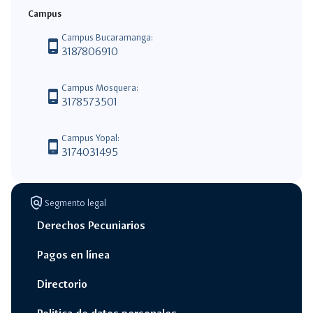
Campus
Campus Bucaramanga:
phone_android
3187806910
Campus Mosquera:
phone_android
3178573501
Campus Yopal:
phone_android
3174031495
policy
Segmento legal
Derechos Pecuniarios
Pagos en línea
Directorio