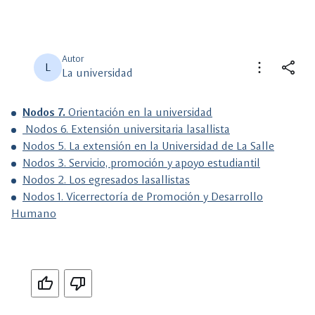
Autor
more_vert
share
L
La universidad
close
close
Compartir
Seleccione un filtro
Nodos 7.
Orientación en la universidad
Nodos 6. Extensión universitaria lasallista
Nodos 5. La extensión en la Universidad de La Salle
description
Descripción
Nodos 3. Servicio, promoción y apoyo estudiantil
Nodos 2. Los egresados lasallistas
view_carousel
Multimedia
Nodos 1. Vicerrectoría de Promoción y Desarrollo
Humano
Si
No