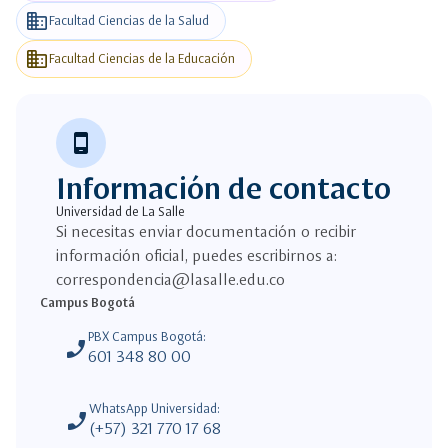
business
Facultad Ciencias de la Salud
business
Facultad Ciencias de la Educación
phone_android
Información de contacto
Universidad de La Salle
Si necesitas enviar documentación o recibir
información oficial, puedes escribirnos a:
correspondencia@lasalle.edu.co
Campus Bogotá
PBX Campus Bogotá:
phone_enabled
601 348 80 00
WhatsApp Universidad:
phone_enabled
(+57) 321 770 17 68