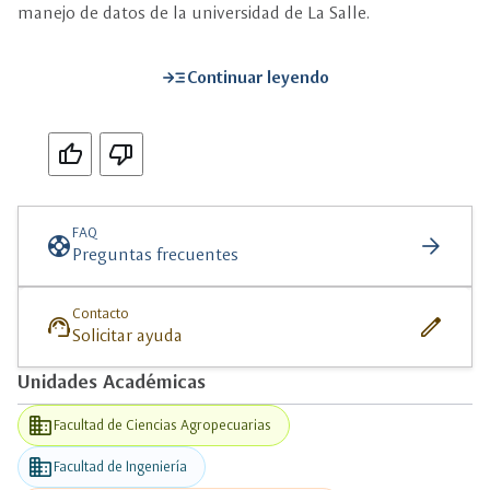
manejo de datos de la universidad de La Salle.
read_more
Continuar leyendo
Si
No
FAQ
support
arrow_forward
Preguntas frecuentes
Contacto
support_agent
edit
Solicitar ayuda
Unidades Académicas
business
Facultad de Ciencias Agropecuarias
business
Facultad de Ingeniería