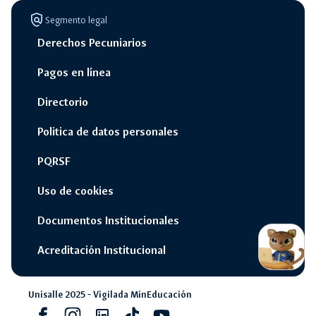
policy
Segmento legal
Derechos Pecuniarios
Pagos en línea
Directorio
Politica de datos personales
PQRSF
Uso de cookies
Documentos Institucionales
switch_access_shortcut
close
Opciones Rápidas
Acreditación Institucional
opcione
rápidas
navigate_next
Campus Unisalle Virtual
Unisalle 2025 - Vigilada MinEducación
Facebook
Instagram
Linkedin
Tiktok
youtube