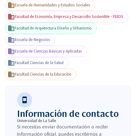
business
Escuela de Humanidades y Estudios Sociales
business
Facultad de Economía, Empresa y Desarrollo Sostenible - FEEDS
business
Facultad de Arquitectura Diseño y Urbanismo
business
Escuela de Negocios
business
Escuela de Ciencias Básicas y Aplicadas
business
Facultad Ciencias de la Salud
business
Facultad Ciencias de la Educación
phone_android
Información de contacto
Universidad de La Salle
Si necesitas enviar documentación o recibir
información oficial, puedes escribirnos a: