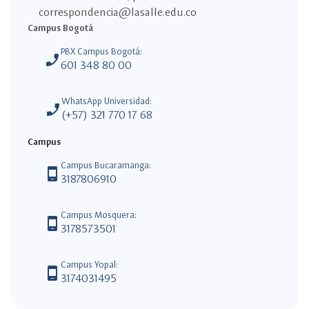
correspondencia@lasalle.edu.co
Campus Bogotá
PBX Campus Bogotá:
phone_enabled
601 348 80 00
WhatsApp Universidad:
phone_enabled
(+57) 321 770 17 68
Campus
Campus Bucaramanga:
phone_android
3187806910
Campus Mosquera:
phone_android
3178573501
Campus Yopal:
phone_android
3174031495