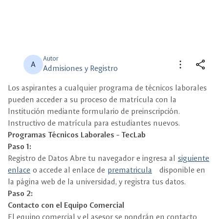
Autor
more_vert
share
A
Admisiones y Registro
Los aspirantes a cualquier programa de técnicos laborales
close
close
Compartir
Seleccione un filtro
pueden acceder a su proceso de matrícula con la
lnstitución mediante formulario de preinscripción.
description
Instructivo de matrícula para estudiantes nuevos.
Descripción
Programas Técnicos Laborales - TecLab
Paso 1:
view_carousel
Multimedia
Registro de Datos Abre tu navegador e ingresa al
siguiente
enlace
o accede al enlace de
prematricula
disponible en
la página web de la universidad, y registra tus datos.
Paso 2:
Contacto con el Equipo Comercial
El equipo comercial y el asesor se pondrán en contacto